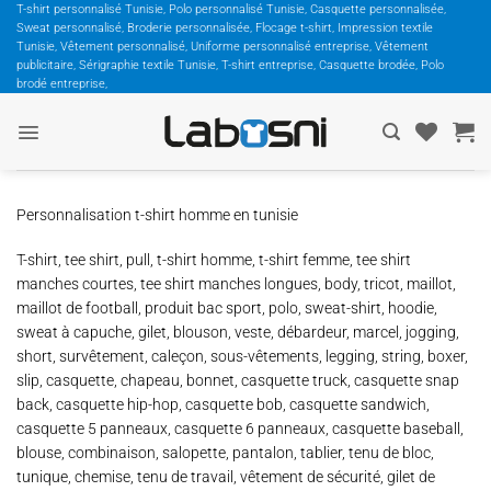
Passer
T-shirt personnalisé Tunisie, Polo personnalisé Tunisie, Casquette personnalisée,
Sweat personnalisé, Broderie personnalisée, Flocage t-shirt, Impression textile
au
Tunisie, Vêtement personnalisé, Uniforme personnalisé entreprise, Vêtement
contenu
publicitaire, Sérigraphie textile Tunisie, T-shirt entreprise, Casquette brodée, Polo
brodé entreprise,
Personnalisation t-shirt homme en tunisie
T-shirt, tee shirt, pull, t-shirt homme, t-shirt femme, tee shirt
manches courtes, tee shirt manches longues, body, tricot, maillot,
maillot de football, produit bac sport, polo, sweat-shirt, hoodie,
sweat à capuche, gilet, blouson, veste, débardeur, marcel, jogging,
short, survêtement, caleçon, sous-vêtements, legging, string, boxer,
slip, casquette, chapeau, bonnet, casquette truck, casquette snap
back, casquette hip-hop, casquette bob, casquette sandwich,
casquette 5 panneaux, casquette 6 panneaux, casquette baseball,
blouse, combinaison, salopette, pantalon, tablier, tenu de bloc,
tunique, chemise, tenu de travail, vêtement de sécurité, gilet de