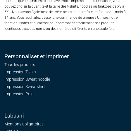
Une fois que le t-shirt est conçu avec votre impression personnalisée, vous
pouvez choisir la quantité et la taille des t-shirts, hoodies ou tanktops de XS à
5XL. Nous avons également des vêtements pour bébés et enfants de 1 mois à
14 ans. Vous souhaitez passer une commande de groupe ? Utilisez notre
fonction "Noms et numéros" pour commander facilement des produits
identiques avec des noms ou des numéros différents en une seule fois.
Personnaliser et imprimer
Tous les produits
Impression T-shirt
Impression Sweat
hoodie
Impression Sweatshirt
Impression Polo
Labasni
Mentions obligatoires