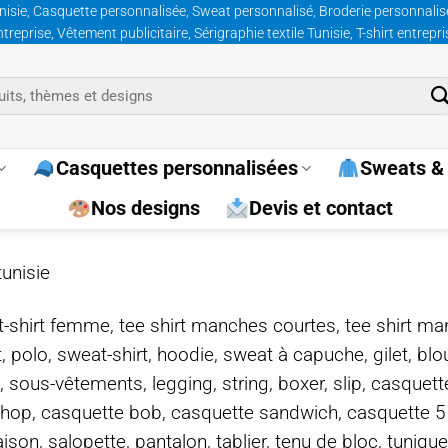
nisie, Casquette personnalisée, Sweat personnalisé, Broderie personnalisée
prise, Vêtement publicitaire, Sérigraphie textile Tunisie, T-shirt entrepr
Casquettes personnalisées
Sweats & 
Nos designs
Devis et contact
tunisie
e, t-shirt femme, tee shirt manches courtes, tee shirt ma
t, polo, sweat-shirt, hoodie, sweat à capuche, gilet, bl
, sous-vêtements, legging, string, boxer, slip, casquet
-hop, casquette bob, casquette sandwich, casquette 
on, salopette, pantalon, tablier, tenu de bloc, tunique