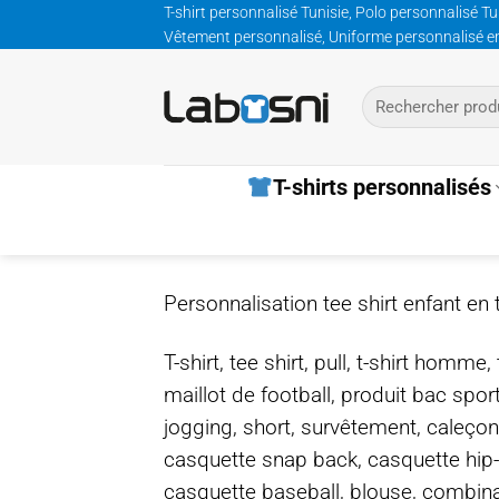
Passer
T-shirt personnalisé Tunisie, Polo personnalisé Tu
Vêtement personnalisé, Uniforme personnalisé entre
au
contenu
Recherche
pour :
T-shirts personnalisés
Personnalisation tee shirt enfant en 
T-shirt, tee shirt, pull, t-shirt homm
maillot de football, produit bac spor
jogging, short, survêtement, caleçon
casquette snap back, casquette hip
casquette baseball, blouse, combinais