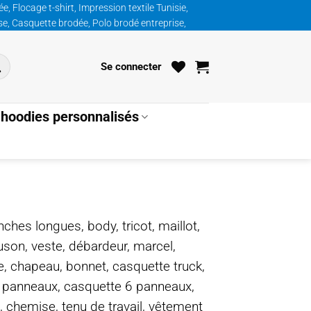
, Flocage t-shirt, Impression textile Tunisie,
ise, Casquette brodée, Polo brodé entreprise,
Se connecter
hoodies personnalisés
nches longues, body, tricot, maillot,
ouson, veste, débardeur, marcel,
te, chapeau, bonnet, casquette truck,
5 panneaux, casquette 6 panneaux,
, chemise, tenu de travail, vêtement