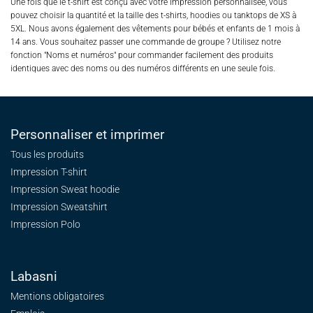
Une fois que le t-shirt est conçu avec votre impression personnalisée, vous
pouvez choisir la quantité et la taille des t-shirts, hoodies ou tanktops de XS à
5XL. Nous avons également des vêtements pour bébés et enfants de 1 mois à
14 ans. Vous souhaitez passer une commande de groupe ? Utilisez notre
fonction "Noms et numéros" pour commander facilement des produits
identiques avec des noms ou des numéros différents en une seule fois.
Personnaliser et imprimer
Tous les produits
Impression T-shirt
Impression Sweat
hoodie
Impression Sweatshirt
Impression Polo
Labasni
Mentions obligatoires