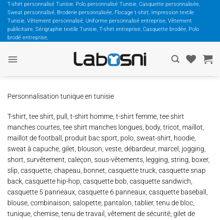
Passer
T-shirt personnalisé Tunisie, Polo personnalisé Tunisie, Casquette personnalisée,
Sweat personnalisé, Broderie personnalisée, Flocage t-shirt, Impression textile
au
Tunisie, Vêtement personnalisé, Uniforme personnalisé entreprise, Vêtement
contenu
publicitaire, Sérigraphie textile Tunisie, T-shirt entreprise, Casquette brodée, Polo
brodé entreprise,
Personnalisation tunique en tunisie
T-shirt, tee shirt, pull, t-shirt homme, t-shirt femme, tee shirt
manches courtes, tee shirt manches longues, body, tricot, maillot,
maillot de football, produit bac sport, polo, sweat-shirt, hoodie,
sweat à capuche, gilet, blouson, veste, débardeur, marcel, jogging,
short, survêtement, caleçon, sous-vêtements, legging, string, boxer,
slip, casquette, chapeau, bonnet, casquette truck, casquette snap
back, casquette hip-hop, casquette bob, casquette sandwich,
casquette 5 panneaux, casquette 6 panneaux, casquette baseball,
blouse, combinaison, salopette, pantalon, tablier, tenu de bloc,
tunique, chemise, tenu de travail, vêtement de sécurité, gilet de