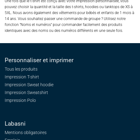
Une fois que le t-shirt est conçu avec votre impression personnalisée, vous
pouvez choisir la quantité et la taille des t-shirts, hoodies ou tanktops de XS à
5XL. Nous avons également des vêtements pour bébés et enfants de 1 mois à
14 ans. Vous souhaitez passer une commande de groupe ? Utilisez notre
fonction "Noms et numéros" pour commander facilement des produits
identiques avec des noms ou des numéros différents en une seule fois.
Personnaliser et imprimer
Tous les produits
Impression T-shirt
Impression Sweat
hoodie
Impression Sweatshirt
Impression Polo
Labasni
Mentions obligatoires