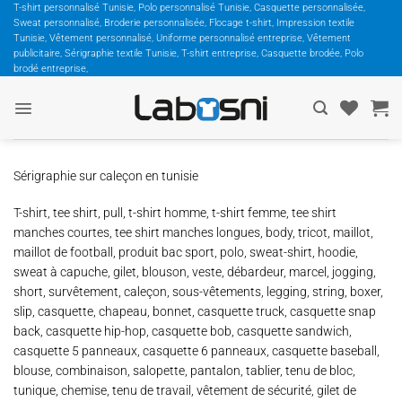
Passer
T-shirt personnalisé Tunisie, Polo personnalisé Tunisie, Casquette personnalisée,
Sweat personnalisé, Broderie personnalisée, Flocage t-shirt, Impression textile
au
Tunisie, Vêtement personnalisé, Uniforme personnalisé entreprise, Vêtement
contenu
publicitaire, Sérigraphie textile Tunisie, T-shirt entreprise, Casquette brodée, Polo
brodé entreprise,
Sérigraphie sur caleçon en tunisie
T-shirt, tee shirt, pull, t-shirt homme, t-shirt femme, tee shirt
manches courtes, tee shirt manches longues, body, tricot, maillot,
maillot de football, produit bac sport, polo, sweat-shirt, hoodie,
sweat à capuche, gilet, blouson, veste, débardeur, marcel, jogging,
short, survêtement, caleçon, sous-vêtements, legging, string, boxer,
slip, casquette, chapeau, bonnet, casquette truck, casquette snap
back, casquette hip-hop, casquette bob, casquette sandwich,
casquette 5 panneaux, casquette 6 panneaux, casquette baseball,
blouse, combinaison, salopette, pantalon, tablier, tenu de bloc,
tunique, chemise, tenu de travail, vêtement de sécurité, gilet de