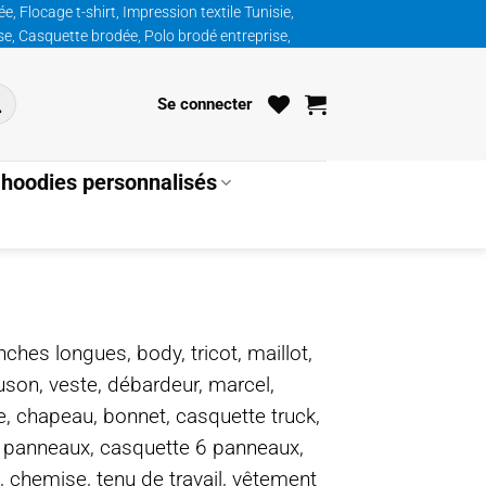
, Flocage t-shirt, Impression textile Tunisie,
ise, Casquette brodée, Polo brodé entreprise,
Se connecter
hoodies personnalisés
nches longues, body, tricot, maillot,
ouson, veste, débardeur, marcel,
te, chapeau, bonnet, casquette truck,
5 panneaux, casquette 6 panneaux,
, chemise, tenu de travail, vêtement