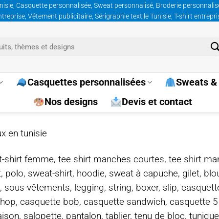
nisie, Casquette personnalisée, Sweat personnalisé, Broderie personnalisée
prise, Vêtement publicitaire, Sérigraphie textile Tunisie, T-shirt entrepr
Casquettes personnalisées
Sweats & 
Nos designs
Devis et contact
x en tunisie
e, t-shirt femme, tee shirt manches courtes, tee shirt ma
t, polo, sweat-shirt, hoodie, sweat à capuche, gilet, bl
, sous-vêtements, legging, string, boxer, slip, casquet
-hop, casquette bob, casquette sandwich, casquette 
on, salopette, pantalon, tablier, tenu de bloc, tunique