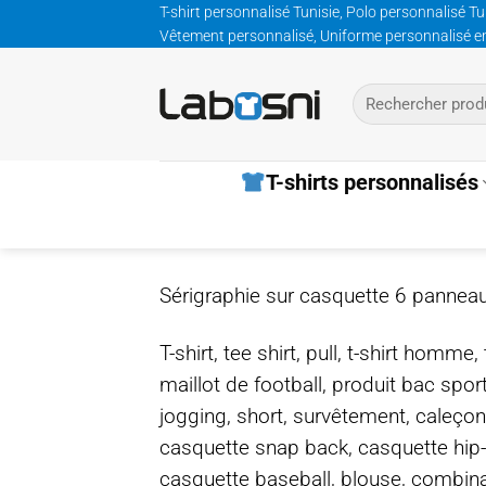
Passer
T-shirt personnalisé Tunisie, Polo personnalisé Tu
Vêtement personnalisé, Uniforme personnalisé entre
au
contenu
Recherche
pour :
T-shirts personnalisés
Sérigraphie sur casquette 6 panneau
T-shirt, tee shirt, pull, t-shirt homm
maillot de football, produit bac spor
jogging, short, survêtement, caleçon
casquette snap back, casquette hip
casquette baseball, blouse, combinais