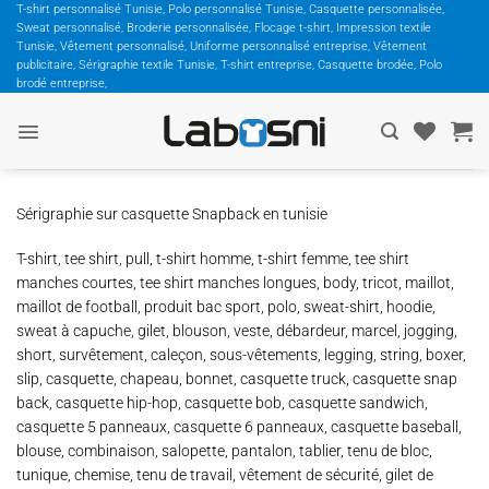
Passer
T-shirt personnalisé Tunisie, Polo personnalisé Tunisie, Casquette personnalisée,
Sweat personnalisé, Broderie personnalisée, Flocage t-shirt, Impression textile
au
Tunisie, Vêtement personnalisé, Uniforme personnalisé entreprise, Vêtement
contenu
publicitaire, Sérigraphie textile Tunisie, T-shirt entreprise, Casquette brodée, Polo
brodé entreprise,
Sérigraphie sur casquette Snapback en tunisie
T-shirt, tee shirt, pull, t-shirt homme, t-shirt femme, tee shirt
manches courtes, tee shirt manches longues, body, tricot, maillot,
maillot de football, produit bac sport, polo, sweat-shirt, hoodie,
sweat à capuche, gilet, blouson, veste, débardeur, marcel, jogging,
short, survêtement, caleçon, sous-vêtements, legging, string, boxer,
slip, casquette, chapeau, bonnet, casquette truck, casquette snap
back, casquette hip-hop, casquette bob, casquette sandwich,
casquette 5 panneaux, casquette 6 panneaux, casquette baseball,
blouse, combinaison, salopette, pantalon, tablier, tenu de bloc,
tunique, chemise, tenu de travail, vêtement de sécurité, gilet de