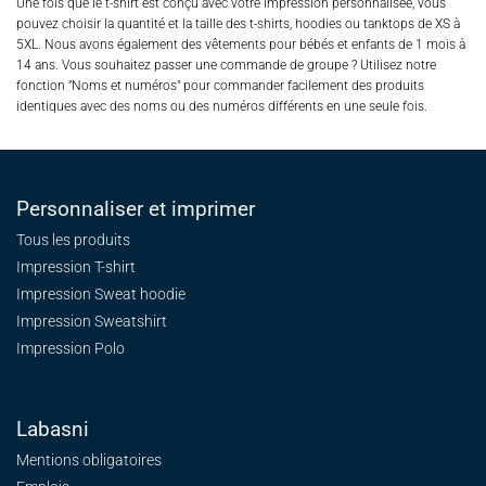
Une fois que le t-shirt est conçu avec votre impression personnalisée, vous
pouvez choisir la quantité et la taille des t-shirts, hoodies ou tanktops de XS à
5XL. Nous avons également des vêtements pour bébés et enfants de 1 mois à
14 ans. Vous souhaitez passer une commande de groupe ? Utilisez notre
fonction "Noms et numéros" pour commander facilement des produits
identiques avec des noms ou des numéros différents en une seule fois.
Personnaliser et imprimer
Tous les produits
Impression T-shirt
Impression Sweat
hoodie
Impression Sweatshirt
Impression Polo
Labasni
Mentions obligatoires