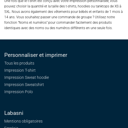
Une fois que le t-shirt est conçu avec votre impression personnalisée, vous
pouvez choisir la quantité et la taille des t-shirts, hoodies ou tanktops de XS à
5XL. Nous avons également des vêtements pour bébés et enfants de 1 mois à
14 ans. Vous souhaitez passer une commande de groupe ? Utilisez notre
fonction "Noms et numéros" pour commander facilement des produits
identiques avec des noms ou des numéros différents en une seule fois.
Personnaliser et imprimer
Tous les produits
Impression T-shirt
Impression Sweat
hoodie
Impression Sweatshirt
Impression Polo
Labasni
Mentions obligatoires