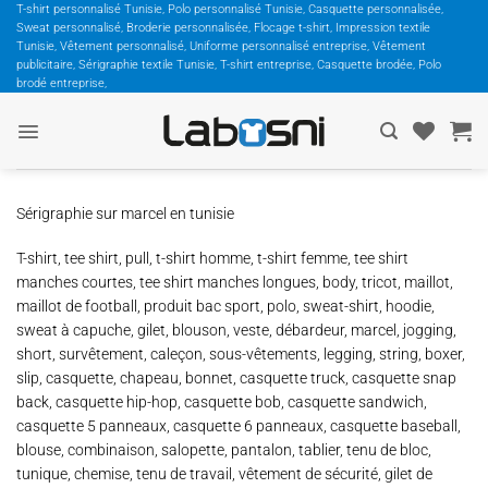
Passer
T-shirt personnalisé Tunisie, Polo personnalisé Tunisie, Casquette personnalisée,
Sweat personnalisé, Broderie personnalisée, Flocage t-shirt, Impression textile
au
Tunisie, Vêtement personnalisé, Uniforme personnalisé entreprise, Vêtement
contenu
publicitaire, Sérigraphie textile Tunisie, T-shirt entreprise, Casquette brodée, Polo
brodé entreprise,
Sérigraphie sur marcel en tunisie
T-shirt, tee shirt, pull, t-shirt homme, t-shirt femme, tee shirt
manches courtes, tee shirt manches longues, body, tricot, maillot,
maillot de football, produit bac sport, polo, sweat-shirt, hoodie,
sweat à capuche, gilet, blouson, veste, débardeur, marcel, jogging,
short, survêtement, caleçon, sous-vêtements, legging, string, boxer,
slip, casquette, chapeau, bonnet, casquette truck, casquette snap
back, casquette hip-hop, casquette bob, casquette sandwich,
casquette 5 panneaux, casquette 6 panneaux, casquette baseball,
blouse, combinaison, salopette, pantalon, tablier, tenu de bloc,
tunique, chemise, tenu de travail, vêtement de sécurité, gilet de