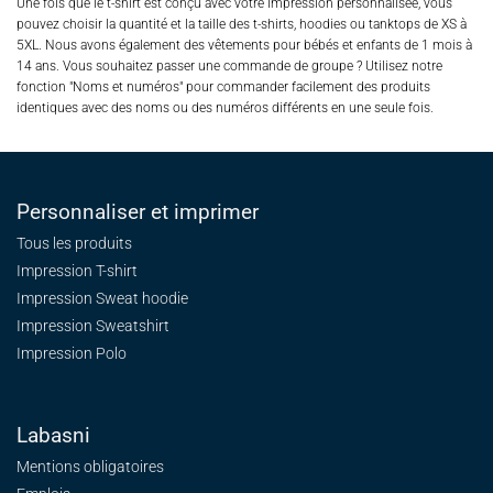
Une fois que le t-shirt est conçu avec votre impression personnalisée, vous
pouvez choisir la quantité et la taille des t-shirts, hoodies ou tanktops de XS à
5XL. Nous avons également des vêtements pour bébés et enfants de 1 mois à
14 ans. Vous souhaitez passer une commande de groupe ? Utilisez notre
fonction "Noms et numéros" pour commander facilement des produits
identiques avec des noms ou des numéros différents en une seule fois.
Personnaliser et imprimer
Tous les produits
Impression T-shirt
Impression Sweat
hoodie
Impression Sweatshirt
Impression Polo
Labasni
Mentions obligatoires