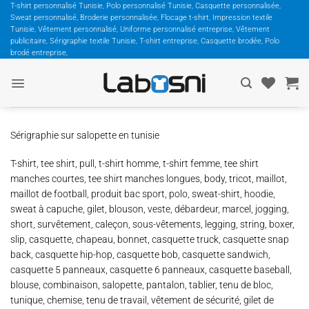
Passer
T-shirt personnalisé Tunisie, Polo personnalisé Tunisie, Casquette personnalisée,
Sweat personnalisé, Broderie personnalisée, Flocage t-shirt, Impression textile
au
Tunisie, Vêtement personnalisé, Uniforme personnalisé entreprise, Vêtement
contenu
publicitaire, Sérigraphie textile Tunisie, T-shirt entreprise, Casquette brodée, Polo
brodé entreprise,
Sérigraphie sur salopette en tunisie
T-shirt, tee shirt, pull, t-shirt homme, t-shirt femme, tee shirt
manches courtes, tee shirt manches longues, body, tricot, maillot,
maillot de football, produit bac sport, polo, sweat-shirt, hoodie,
sweat à capuche, gilet, blouson, veste, débardeur, marcel, jogging,
short, survêtement, caleçon, sous-vêtements, legging, string, boxer,
slip, casquette, chapeau, bonnet, casquette truck, casquette snap
back, casquette hip-hop, casquette bob, casquette sandwich,
casquette 5 panneaux, casquette 6 panneaux, casquette baseball,
blouse, combinaison, salopette, pantalon, tablier, tenu de bloc,
tunique, chemise, tenu de travail, vêtement de sécurité, gilet de