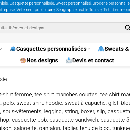
nisie, Casquette personnalisée, Sweat personnalisé, Broderie personnalisée
prise, Vêtement publicitaire, Sérigraphie textile Tunisie, T-shirt entrepr
Casquettes personnalisées
Sweats & 
Nos designs
Devis et contact
sie
e, t-shirt femme, tee shirt manches courtes, tee shirt ma
t, polo, sweat-shirt, hoodie, sweat à capuche, gilet, bl
, sous-vêtements, legging, string, boxer, slip, casquet
-hop, casquette bob, casquette sandwich, casquette 
on, salopette, pantalon, tablier, tenu de bloc, tunique