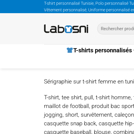
Passer
T-shirt personnalisé Tunisie, Polo personnalisé Tu
Vêtement personnalisé, Uniforme personnalisé entre
au
contenu
Recherche
pour :
T-shirts personnalisés
Sérigraphie sur t-shirt femme en tuni
T-shirt, tee shirt, pull, t-shirt homm
maillot de football, produit bac spor
jogging, short, survêtement, caleçon
casquette snap back, casquette hip
casquette baseball, blouse, combinais