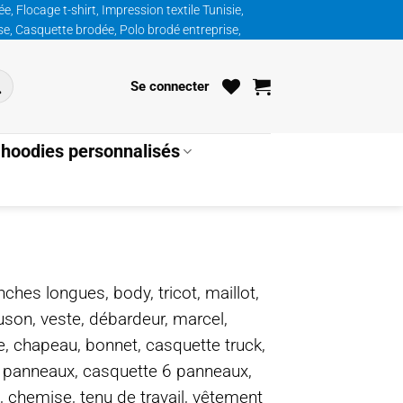
, Flocage t-shirt, Impression textile Tunisie,
ise, Casquette brodée, Polo brodé entreprise,
Se connecter
hoodies personnalisés
nches longues, body, tricot, maillot,
ouson, veste, débardeur, marcel,
te, chapeau, bonnet, casquette truck,
5 panneaux, casquette 6 panneaux,
, chemise, tenu de travail, vêtement