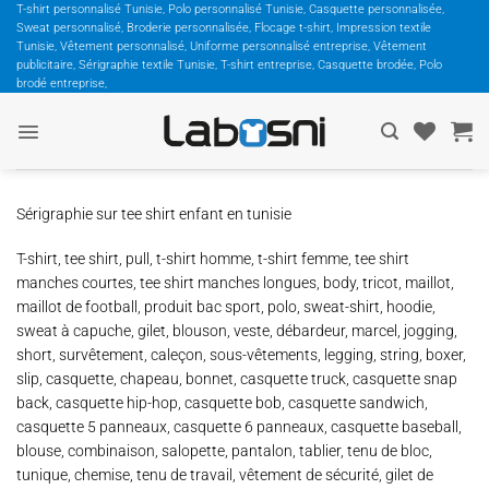
Passer
T-shirt personnalisé Tunisie, Polo personnalisé Tunisie, Casquette personnalisée,
Sweat personnalisé, Broderie personnalisée, Flocage t-shirt, Impression textile
au
Tunisie, Vêtement personnalisé, Uniforme personnalisé entreprise, Vêtement
contenu
publicitaire, Sérigraphie textile Tunisie, T-shirt entreprise, Casquette brodée, Polo
brodé entreprise,
Sérigraphie sur tee shirt enfant en tunisie
T-shirt, tee shirt, pull, t-shirt homme, t-shirt femme, tee shirt
manches courtes, tee shirt manches longues, body, tricot, maillot,
maillot de football, produit bac sport, polo, sweat-shirt, hoodie,
sweat à capuche, gilet, blouson, veste, débardeur, marcel, jogging,
short, survêtement, caleçon, sous-vêtements, legging, string, boxer,
slip, casquette, chapeau, bonnet, casquette truck, casquette snap
back, casquette hip-hop, casquette bob, casquette sandwich,
casquette 5 panneaux, casquette 6 panneaux, casquette baseball,
blouse, combinaison, salopette, pantalon, tablier, tenu de bloc,
tunique, chemise, tenu de travail, vêtement de sécurité, gilet de