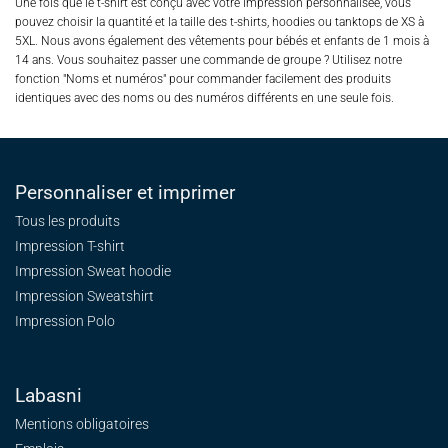
Une fois que le t-shirt est conçu avec votre impression personnalisée, vous
pouvez choisir la quantité et la taille des t-shirts, hoodies ou tanktops de XS à
5XL. Nous avons également des vêtements pour bébés et enfants de 1 mois à
14 ans. Vous souhaitez passer une commande de groupe ? Utilisez notre
fonction "Noms et numéros" pour commander facilement des produits
identiques avec des noms ou des numéros différents en une seule fois.
Personnaliser et imprimer
Tous les produits
Impression T-shirt
Impression Sweat
hoodie
Impression Sweatshirt
Impression Polo
Labasni
Mentions obligatoires