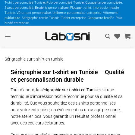
Passer
T-shirt personnalisé Tunisie, Polo personnalisé Tunisie, Casquette personnalisée,
Sweat personnalisé, Broderie personnalisée, Flocage t-shirt, Impression textile
au
Tunisie, Vêtement personnalisé, Uniforme personnalisé entreprise, Vêtement
contenu
publicitaire, Sérigraphie textile Tunisie, T-shirt entreprise, Casquette brodée, Polo
brodé entreprise,
Sérigraphie sur t-shirt en tunisie
Sérigraphie sur t-shirt en Tunisie – Qualité
et personnalisation durable
Tout d’abord, la
sérigraphie sur t-shirt en Tunisie
est une
technique d’impression textile reconnue pour sa qualité et sa
durabilité. Que vous souhaitiez des t-shirts personnalisés
pour votre entreprise, un événement ou un usage personnel,
notre atelier local vous garantit un résultat professionnel
avec des couleurs éclatantes.