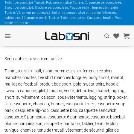
Passer
T-shirt personnalisé Tunisie, Polo personnalisé Tunisie, Casquette personnalisée,
Sweat personnalisé, Broderie personnalisée, Flocage t-shirt, Impression textile
au
Tunisie, Vêtement personnalisé, Uniforme personnalisé entreprise, Vêtement
contenu
publicitaire, Sérigraphie textile Tunisie, T-shirt entreprise, Casquette brodée, Polo
brodé entreprise,
Sérigraphie sur veste en tunisie
T-shirt, tee shirt, pull, t-shirt homme, t-shirt femme, tee shirt
manches courtes, tee shirt manches longues, body, tricot, maillot,
maillot de football, produit bac sport, polo, sweat-shirt, hoodie,
sweat à capuche, gilet, blouson, veste, débardeur, marcel, jogging,
short, survêtement, caleçon, sous-vêtements, legging, string, boxer,
slip, casquette, chapeau, bonnet, casquette truck, casquette snap
back, casquette hip-hop, casquette bob, casquette sandwich,
casquette 5 panneaux, casquette 6 panneaux, casquette baseball,
blouse, combinaison, salopette, pantalon, tablier, tenu de bloc,
tunique, chemise, tenu de travail, vêtement de sécurité, gilet de