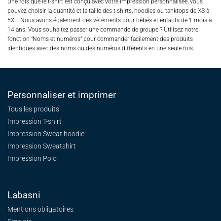
Une fois que le t-shirt est conçu avec votre impression personnalisée, vous
pouvez choisir la quantité et la taille des t-shirts, hoodies ou tanktops de XS à
5XL. Nous avons également des vêtements pour bébés et enfants de 1 mois à
14 ans. Vous souhaitez passer une commande de groupe ? Utilisez notre
fonction "Noms et numéros" pour commander facilement des produits
identiques avec des noms ou des numéros différents en une seule fois.
Personnaliser et imprimer
Tous les produits
Impression T-shirt
Impression Sweat
hoodie
Impression Sweatshirt
Impression Polo
Labasni
Mentions obligatoires