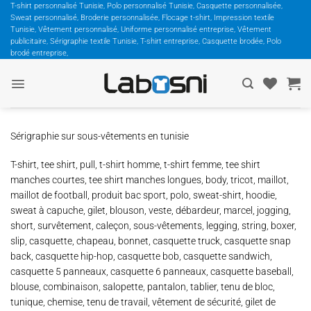
Passer
T-shirt personnalisé Tunisie, Polo personnalisé Tunisie, Casquette personnalisée,
Sweat personnalisé, Broderie personnalisée, Flocage t-shirt, Impression textile
au
Tunisie, Vêtement personnalisé, Uniforme personnalisé entreprise, Vêtement
contenu
publicitaire, Sérigraphie textile Tunisie, T-shirt entreprise, Casquette brodée, Polo
brodé entreprise,
Sérigraphie sur sous-vêtements en tunisie
T-shirt, tee shirt, pull, t-shirt homme, t-shirt femme, tee shirt
manches courtes, tee shirt manches longues, body, tricot, maillot,
maillot de football, produit bac sport, polo, sweat-shirt, hoodie,
sweat à capuche, gilet, blouson, veste, débardeur, marcel, jogging,
short, survêtement, caleçon, sous-vêtements, legging, string, boxer,
slip, casquette, chapeau, bonnet, casquette truck, casquette snap
back, casquette hip-hop, casquette bob, casquette sandwich,
casquette 5 panneaux, casquette 6 panneaux, casquette baseball,
blouse, combinaison, salopette, pantalon, tablier, tenu de bloc,
tunique, chemise, tenu de travail, vêtement de sécurité, gilet de