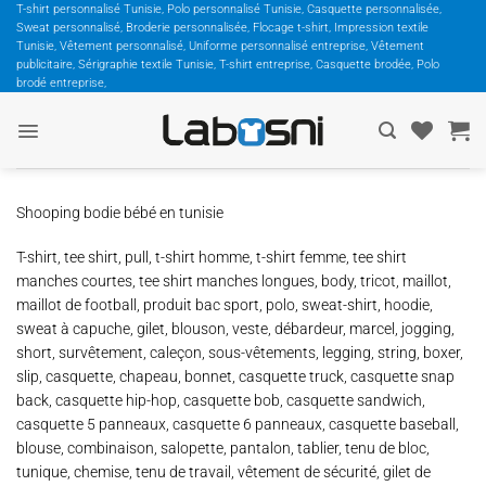
Passer
T-shirt personnalisé Tunisie, Polo personnalisé Tunisie, Casquette personnalisée,
Sweat personnalisé, Broderie personnalisée, Flocage t-shirt, Impression textile
au
Tunisie, Vêtement personnalisé, Uniforme personnalisé entreprise, Vêtement
contenu
publicitaire, Sérigraphie textile Tunisie, T-shirt entreprise, Casquette brodée, Polo
brodé entreprise,
Shooping bodie bébé en tunisie
T-shirt, tee shirt, pull, t-shirt homme, t-shirt femme, tee shirt
manches courtes, tee shirt manches longues, body, tricot, maillot,
maillot de football, produit bac sport, polo, sweat-shirt, hoodie,
sweat à capuche, gilet, blouson, veste, débardeur, marcel, jogging,
short, survêtement, caleçon, sous-vêtements, legging, string, boxer,
slip, casquette, chapeau, bonnet, casquette truck, casquette snap
back, casquette hip-hop, casquette bob, casquette sandwich,
casquette 5 panneaux, casquette 6 panneaux, casquette baseball,
blouse, combinaison, salopette, pantalon, tablier, tenu de bloc,
tunique, chemise, tenu de travail, vêtement de sécurité, gilet de