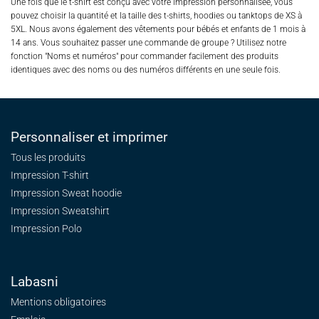
Une fois que le t-shirt est conçu avec votre impression personnalisée, vous
pouvez choisir la quantité et la taille des t-shirts, hoodies ou tanktops de XS à
5XL. Nous avons également des vêtements pour bébés et enfants de 1 mois à
14 ans. Vous souhaitez passer une commande de groupe ? Utilisez notre
fonction "Noms et numéros" pour commander facilement des produits
identiques avec des noms ou des numéros différents en une seule fois.
Personnaliser et imprimer
Tous les produits
Impression T-shirt
Impression Sweat
hoodie
Impression Sweatshirt
Impression Polo
Labasni
Mentions obligatoires