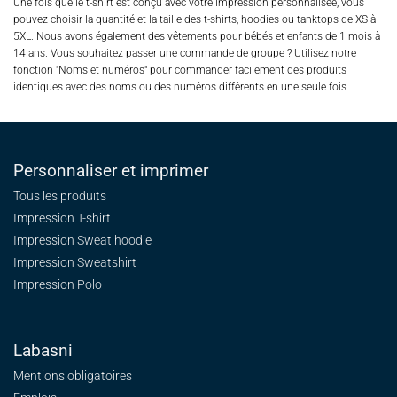
Une fois que le t-shirt est conçu avec votre impression personnalisée, vous
pouvez choisir la quantité et la taille des t-shirts, hoodies ou tanktops de XS à
5XL. Nous avons également des vêtements pour bébés et enfants de 1 mois à
14 ans. Vous souhaitez passer une commande de groupe ? Utilisez notre
fonction "Noms et numéros" pour commander facilement des produits
identiques avec des noms ou des numéros différents en une seule fois.
Personnaliser et imprimer
Tous les produits
Impression T-shirt
Impression Sweat
hoodie
Impression Sweatshirt
Impression Polo
Labasni
Mentions obligatoires