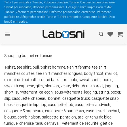
Passer
T-shirt personnalisé Tunisie, Polo personnalisé Tunisie, Casquette personnalisée,
Sweat personnalisé, Broderie personnalisée, Flocage t-shirt, Impression textile
au
Tunisie, Vêtement personnalisé, Uniforme personnalisé entreprise, Vêtement
contenu
publicitaire, Sérigraphie textile Tunisie, T-shirt entreprise, Casquette brodée, Polo
brodé entreprise,
Shooping bonnet en tunisie
T-shirt, tee shirt, pull, t-shirt homme, t-shirt femme, tee shirt
manches courtes, tee shirt manches longues, body, tricot, maillot,
maillot de football, produit bac sport, polo, sweat-shirt, hoodie,
sweat à capuche, gilet, blouson, veste, débardeur, marcel, jogging,
short, survêtement, caleçon, sous-vêtements, legging, string, boxer,
slip, casquette, chapeau, bonnet, casquette truck, casquette snap
back, casquette hip-hop, casquette bob, casquette sandwich,
casquette 5 panneaux, casquette 6 panneaux, casquette baseball,
blouse, combinaison, salopette, pantalon, tablier, tenu de bloc,
tunique, chemise, tenu de travail, vêtement de sécurité, gilet de