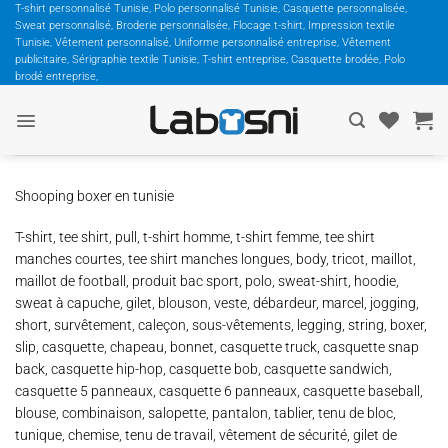
Passer
T-shirt personnalisé Tunisie, Polo personnalisé Tunisie, Casquette personnalisée,
Sweat personnalisé, Broderie personnalisée, Flocage t-shirt, Impression textile
au
Tunisie, Vêtement personnalisé, Uniforme personnalisé entreprise, Vêtement
contenu
publicitaire, Sérigraphie textile Tunisie, T-shirt entreprise, Casquette brodée, Polo
brodé entreprise,
Shooping boxer en tunisie
T-shirt, tee shirt, pull, t-shirt homme, t-shirt femme, tee shirt
manches courtes, tee shirt manches longues, body, tricot, maillot,
maillot de football, produit bac sport, polo, sweat-shirt, hoodie,
sweat à capuche, gilet, blouson, veste, débardeur, marcel, jogging,
short, survêtement, caleçon, sous-vêtements, legging, string, boxer,
slip, casquette, chapeau, bonnet, casquette truck, casquette snap
back, casquette hip-hop, casquette bob, casquette sandwich,
casquette 5 panneaux, casquette 6 panneaux, casquette baseball,
blouse, combinaison, salopette, pantalon, tablier, tenu de bloc,
tunique, chemise, tenu de travail, vêtement de sécurité, gilet de