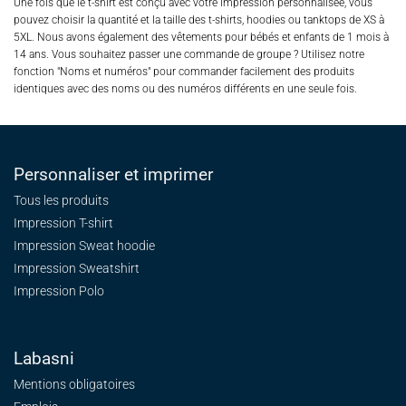
Une fois que le t-shirt est conçu avec votre impression personnalisée, vous
pouvez choisir la quantité et la taille des t-shirts, hoodies ou tanktops de XS à
5XL. Nous avons également des vêtements pour bébés et enfants de 1 mois à
14 ans. Vous souhaitez passer une commande de groupe ? Utilisez notre
fonction "Noms et numéros" pour commander facilement des produits
identiques avec des noms ou des numéros différents en une seule fois.
Personnaliser et imprimer
Tous les produits
Impression T-shirt
Impression Sweat
hoodie
Impression Sweatshirt
Impression Polo
Labasni
Mentions obligatoires