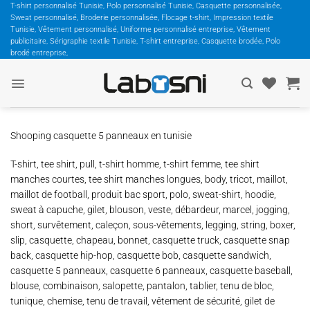
Passer
T-shirt personnalisé Tunisie, Polo personnalisé Tunisie, Casquette personnalisée,
Sweat personnalisé, Broderie personnalisée, Flocage t-shirt, Impression textile
au
Tunisie, Vêtement personnalisé, Uniforme personnalisé entreprise, Vêtement
contenu
publicitaire, Sérigraphie textile Tunisie, T-shirt entreprise, Casquette brodée, Polo
brodé entreprise,
Shooping casquette 5 panneaux en tunisie
T-shirt, tee shirt, pull, t-shirt homme, t-shirt femme, tee shirt
manches courtes, tee shirt manches longues, body, tricot, maillot,
maillot de football, produit bac sport, polo, sweat-shirt, hoodie,
sweat à capuche, gilet, blouson, veste, débardeur, marcel, jogging,
short, survêtement, caleçon, sous-vêtements, legging, string, boxer,
slip, casquette, chapeau, bonnet, casquette truck, casquette snap
back, casquette hip-hop, casquette bob, casquette sandwich,
casquette 5 panneaux, casquette 6 panneaux, casquette baseball,
blouse, combinaison, salopette, pantalon, tablier, tenu de bloc,
tunique, chemise, tenu de travail, vêtement de sécurité, gilet de