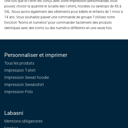
Une fois que le t-shirt est conçu avec votre impression personnalisée, vous
pouvez choisir la quantité et la taille des t-shirts, hoodies ou tanktops de XS à
5XL. Nous avons également des vêtements pour bébés et enfants de 1 mois à
14 ans. Vous souhaitez passer une commande de groupe ? Utilisez notre
fonction "Noms et numéros" pour commander facilement des produits
identiques avec des noms ou des numéros différents en une seule fois.
Personnaliser et imprimer
Tous les produits
Impression T-shirt
Impression Sweat
hoodie
Impression Sweatshirt
Impression Polo
Labasni
Mentions obligatoires