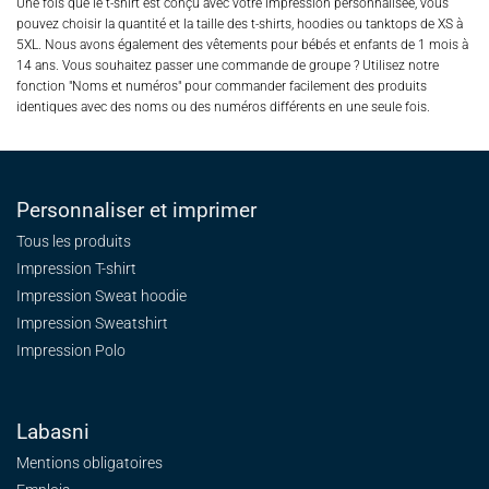
Une fois que le t-shirt est conçu avec votre impression personnalisée, vous
pouvez choisir la quantité et la taille des t-shirts, hoodies ou tanktops de XS à
5XL. Nous avons également des vêtements pour bébés et enfants de 1 mois à
14 ans. Vous souhaitez passer une commande de groupe ? Utilisez notre
fonction "Noms et numéros" pour commander facilement des produits
identiques avec des noms ou des numéros différents en une seule fois.
Personnaliser et imprimer
Tous les produits
Impression T-shirt
Impression Sweat
hoodie
Impression Sweatshirt
Impression Polo
Labasni
Mentions obligatoires