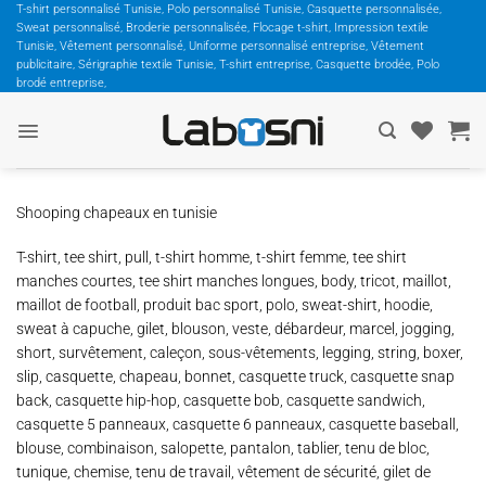
Passer
T-shirt personnalisé Tunisie, Polo personnalisé Tunisie, Casquette personnalisée,
Sweat personnalisé, Broderie personnalisée, Flocage t-shirt, Impression textile
au
Tunisie, Vêtement personnalisé, Uniforme personnalisé entreprise, Vêtement
contenu
publicitaire, Sérigraphie textile Tunisie, T-shirt entreprise, Casquette brodée, Polo
brodé entreprise,
Shooping chapeaux en tunisie
T-shirt, tee shirt, pull, t-shirt homme, t-shirt femme, tee shirt
manches courtes, tee shirt manches longues, body, tricot, maillot,
maillot de football, produit bac sport, polo, sweat-shirt, hoodie,
sweat à capuche, gilet, blouson, veste, débardeur, marcel, jogging,
short, survêtement, caleçon, sous-vêtements, legging, string, boxer,
slip, casquette, chapeau, bonnet, casquette truck, casquette snap
back, casquette hip-hop, casquette bob, casquette sandwich,
casquette 5 panneaux, casquette 6 panneaux, casquette baseball,
blouse, combinaison, salopette, pantalon, tablier, tenu de bloc,
tunique, chemise, tenu de travail, vêtement de sécurité, gilet de