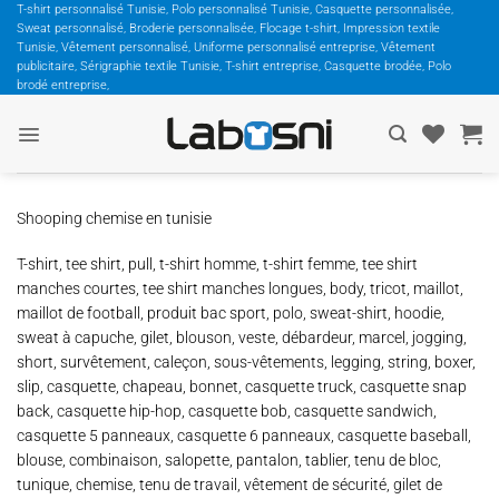
Passer
T-shirt personnalisé Tunisie, Polo personnalisé Tunisie, Casquette personnalisée,
Sweat personnalisé, Broderie personnalisée, Flocage t-shirt, Impression textile
au
Tunisie, Vêtement personnalisé, Uniforme personnalisé entreprise, Vêtement
contenu
publicitaire, Sérigraphie textile Tunisie, T-shirt entreprise, Casquette brodée, Polo
brodé entreprise,
Shooping chemise en tunisie
T-shirt, tee shirt, pull, t-shirt homme, t-shirt femme, tee shirt
manches courtes, tee shirt manches longues, body, tricot, maillot,
maillot de football, produit bac sport, polo, sweat-shirt, hoodie,
sweat à capuche, gilet, blouson, veste, débardeur, marcel, jogging,
short, survêtement, caleçon, sous-vêtements, legging, string, boxer,
slip, casquette, chapeau, bonnet, casquette truck, casquette snap
back, casquette hip-hop, casquette bob, casquette sandwich,
casquette 5 panneaux, casquette 6 panneaux, casquette baseball,
blouse, combinaison, salopette, pantalon, tablier, tenu de bloc,
tunique, chemise, tenu de travail, vêtement de sécurité, gilet de