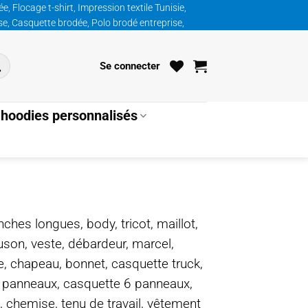
, Flocage t-shirt, Impression textile Tunisie,
ise, Casquette brodée, Polo brodé entreprise,
Se connecter
hoodies personnalisés
nches longues, body, tricot, maillot,
ouson, veste, débardeur, marcel,
te, chapeau, bonnet, casquette truck,
5 panneaux, casquette 6 panneaux,
, chemise, tenu de travail, vêtement