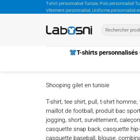
Passer
T-shirt personnalisé Tunisie, Polo personnalisé Tu
Vêtement personnalisé, Uniforme personnalisé entre
au
contenu
Recherche
pour :
T-shirts personnalisés
Shooping gilet en tunisie
T-shirt, tee shirt, pull, t-shirt homm
maillot de football, produit bac spor
jogging, short, survêtement, caleçon
casquette snap back, casquette hip
casquette baseball, blouse, combinais