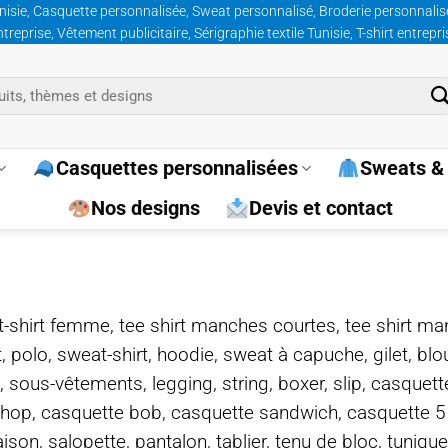
nisie, Casquette personnalisée, Sweat personnalisé, Broderie personnalisée
prise, Vêtement publicitaire, Sérigraphie textile Tunisie, T-shirt entrepr
Casquettes personnalisées
Sweats & 
Nos designs
Devis et contact
e, t-shirt femme, tee shirt manches courtes, tee shirt ma
t, polo, sweat-shirt, hoodie, sweat à capuche, gilet, bl
, sous-vêtements, legging, string, boxer, slip, casquet
-hop, casquette bob, casquette sandwich, casquette 
on, salopette, pantalon, tablier, tenu de bloc, tunique