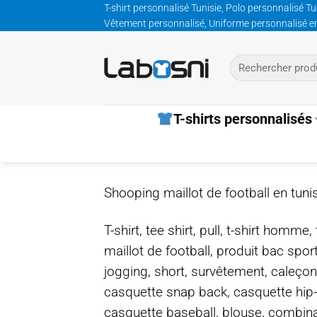
Passer
T-shirt personnalisé Tunisie, Polo personnalisé Tu
Vêtement personnalisé, Uniforme personnalisé entre
au
contenu
Recherche
pour :
T-shirts personnalisés
Shooping maillot de football en tuni
T-shirt, tee shirt, pull, t-shirt homm
maillot de football, produit bac spor
jogging, short, survêtement, caleçon
casquette snap back, casquette hip
casquette baseball, blouse, combinais