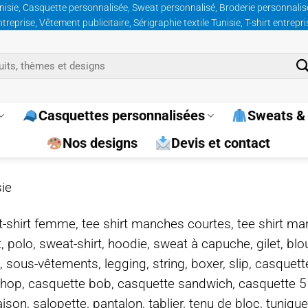
nisie, Casquette personnalisée, Sweat personnalisé, Broderie personnalisée
prise, Vêtement publicitaire, Sérigraphie textile Tunisie, T-shirt entrepr
Casquettes personnalisées
Sweats & 
Nos designs
Devis et contact
sie
e, t-shirt femme, tee shirt manches courtes, tee shirt ma
t, polo, sweat-shirt, hoodie, sweat à capuche, gilet, bl
, sous-vêtements, legging, string, boxer, slip, casquet
-hop, casquette bob, casquette sandwich, casquette 
on, salopette, pantalon, tablier, tenu de bloc, tunique