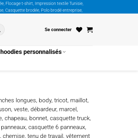
, Flocage t-shirt, Impression textile Tunisie,
ise, Casquette brodée, Polo brodé entreprise,
Se connecter
hoodies personnalisés
nches longues, body, tricot, maillot,
ouson, veste, débardeur, marcel,
te, chapeau, bonnet, casquette truck,
5 panneaux, casquette 6 panneaux,
, chemise, tenu de travail, vêtement