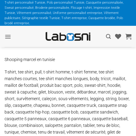
Passer
T-shirt personnalisé Tunisie, Polo personnalisé Tunisie, Casquette personnalisée,
Sweat personnalisé, Broderie personnalisée, Flocage t-shirt, Impression textile
au
Tunisie, Vêtement personnalisé, Uniforme personnalisé entreprise, Vêtement
contenu
publicitaire, Sérigraphie textile Tunisie, T-shirt entreprise, Casquette brodée, Polo
brodé entreprise,
Shooping marcel en tunisie
T-shirt, tee shirt, pull, t-shirt homme, t-shirt femme, tee shirt
manches courtes, tee shirt manches longues, body, tricot, maillot,
maillot de football, produit bac sport, polo, sweat-shirt, hoodie,
sweat à capuche, gilet, blouson, veste, débardeur, marcel, jogging,
short, survêtement, caleçon, sous-vêtements, legging, string, boxer,
slip, casquette, chapeau, bonnet, casquette truck, casquette snap
back, casquette hip-hop, casquette bob, casquette sandwich,
casquette 5 panneaux, casquette 6 panneaux, casquette baseball,
blouse, combinaison, salopette, pantalon, tablier, tenu de bloc,
tunique, chemise, tenu de travail, vêtement de sécurité, gilet de