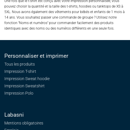
Une fois que le t-shirt est conçu avec votre impression personnalisée, vous
pouvez choisir la quantité et la taille des t-shirts, hoodies ou tanktops de XS à
5XL. Nous avons également des vêtements pour bébés et enfants de 1 mois à
14 ans. Vous souhaitez passer une commande de groupe ? Utilisez notre
fonction "Noms et numéros" pour commander facilement des produits
identiques avec des noms ou des numéros différents en une seule fois.
Personnaliser et imprimer
Tous les produits
Impression T-shirt
Impression Sweat
hoodie
Impression Sweatshirt
Impression Polo
Labasni
Mentions obligatoires