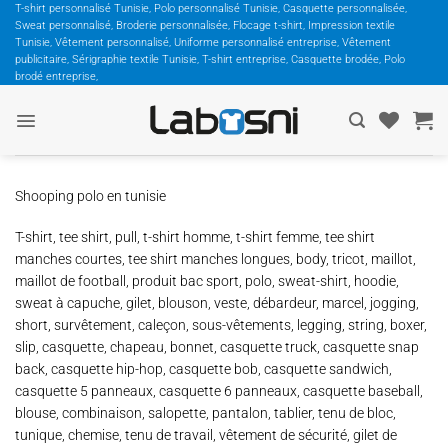
Passer
T-shirt personnalisé Tunisie, Polo personnalisé Tunisie, Casquette personnalisée,
Sweat personnalisé, Broderie personnalisée, Flocage t-shirt, Impression textile
au
Tunisie, Vêtement personnalisé, Uniforme personnalisé entreprise, Vêtement
contenu
publicitaire, Sérigraphie textile Tunisie, T-shirt entreprise, Casquette brodée, Polo
brodé entreprise,
Shooping polo en tunisie
T-shirt, tee shirt, pull, t-shirt homme, t-shirt femme, tee shirt
manches courtes, tee shirt manches longues, body, tricot, maillot,
maillot de football, produit bac sport, polo, sweat-shirt, hoodie,
sweat à capuche, gilet, blouson, veste, débardeur, marcel, jogging,
short, survêtement, caleçon, sous-vêtements, legging, string, boxer,
slip, casquette, chapeau, bonnet, casquette truck, casquette snap
back, casquette hip-hop, casquette bob, casquette sandwich,
casquette 5 panneaux, casquette 6 panneaux, casquette baseball,
blouse, combinaison, salopette, pantalon, tablier, tenu de bloc,
tunique, chemise, tenu de travail, vêtement de sécurité, gilet de