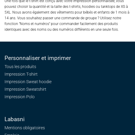
Une fois que le t-shirt est conçu avec votre impression personnalisée, vous
pouvez choisir la quantité et la taille des t-shirts, hoodies ou tanktops de XS à
5XL. Nous avons également des vêtements pour bébés et enfants de 1 mois à
14 ans. Vous souhaitez passer une commande de groupe ? Utilisez notre
fonction "Noms et numéros" pour commander facilement des produits
identiques avec des noms ou des numéros différents en une seule fois.
Personnaliser et imprimer
Tous les produits
Impression T-shirt
Impression Sweat
hoodie
Impression Sweatshirt
Impression Polo
Labasni
Mentions obligatoires