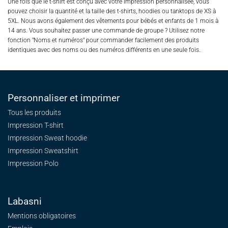
Une fois que le t-shirt est conçu avec votre impression personnalisée, vous
pouvez choisir la quantité et la taille des t-shirts, hoodies ou tanktops de XS à
5XL. Nous avons également des vêtements pour bébés et enfants de 1 mois à
14 ans. Vous souhaitez passer une commande de groupe ? Utilisez notre
fonction "Noms et numéros" pour commander facilement des produits
identiques avec des noms ou des numéros différents en une seule fois.
Personnaliser et imprimer
Tous les produits
Impression T-shirt
Impression Sweat
hoodie
Impression Sweatshirt
Impression Polo
Labasni
Mentions obligatoires