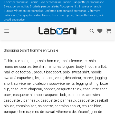
Passer
T-shirt personnalisé Tunisie, Polo personnalisé Tunisie, Casquette personnalisée,
Sweat personnalisé, Broderie personnalisée, Flocage t-shirt, Impression textile
au
Tunisie, Vêtement personnalisé, Uniforme personnalisé entreprise, Vêtement
contenu
publicitaire, Sérigraphie textile Tunisie, T-shirt entreprise, Casquette brodée, Polo
brodé entreprise,
Shooping t-shirt homme en tunisie
T-shirt, tee shirt, pull, t-shirt homme, t-shirt femme, tee shirt
manches courtes, tee shirt manches longues, body, tricot, maillot,
maillot de football, produit bac sport, polo, sweat-shirt, hoodie,
sweat à capuche, gilet, blouson, veste, débardeur, marcel, jogging,
short, survêtement, caleçon, sous-vêtements, legging, string, boxer,
slip, casquette, chapeau, bonnet, casquette truck, casquette snap
back, casquette hip-hop, casquette bob, casquette sandwich,
casquette 5 panneaux, casquette 6 panneaux, casquette baseball,
blouse, combinaison, salopette, pantalon, tablier, tenu de bloc,
tunique, chemise, tenu de travail, vêtement de sécurité, gilet de