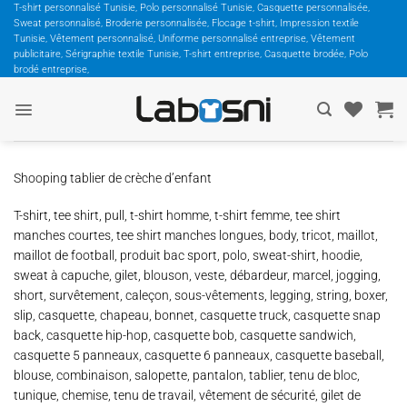
Passer
T-shirt personnalisé Tunisie, Polo personnalisé Tunisie, Casquette personnalisée,
Sweat personnalisé, Broderie personnalisée, Flocage t-shirt, Impression textile
au
Tunisie, Vêtement personnalisé, Uniforme personnalisé entreprise, Vêtement
contenu
publicitaire, Sérigraphie textile Tunisie, T-shirt entreprise, Casquette brodée, Polo
brodé entreprise,
Shooping tablier de crèche d’enfant
T-shirt, tee shirt, pull, t-shirt homme, t-shirt femme, tee shirt
manches courtes, tee shirt manches longues, body, tricot, maillot,
maillot de football, produit bac sport, polo, sweat-shirt, hoodie,
sweat à capuche, gilet, blouson, veste, débardeur, marcel, jogging,
short, survêtement, caleçon, sous-vêtements, legging, string, boxer,
slip, casquette, chapeau, bonnet, casquette truck, casquette snap
back, casquette hip-hop, casquette bob, casquette sandwich,
casquette 5 panneaux, casquette 6 panneaux, casquette baseball,
blouse, combinaison, salopette, pantalon, tablier, tenu de bloc,
tunique, chemise, tenu de travail, vêtement de sécurité, gilet de