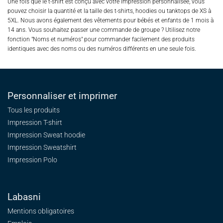
Une fois que le t-shirt est conçu avec votre impression personnalisée, vous
pouvez choisir la quantité et la taille des t-shirts, hoodies ou tanktops de XS à
5XL. Nous avons également des vêtements pour bébés et enfants de 1 mois à
14 ans. Vous souhaitez passer une commande de groupe ? Utilisez notre
fonction "Noms et numéros" pour commander facilement des produits
identiques avec des noms ou des numéros différents en une seule fois.
Personnaliser et imprimer
Tous les produits
Impression T-shirt
Impression Sweat
hoodie
Impression Sweatshirt
Impression Polo
Labasni
Mentions obligatoires