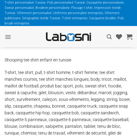
Passer
T-shirt personnalisé Tunisie, Polo personnalisé Tunisie, Casquette personnalisée,
Sweat personnalisé, Broderie personnalisée, Flocage t-shirt, Impression textile
au
Tunisie, Vêtement personnalisé, Uniforme personnalisé entreprise, Vêtement
contenu
publicitaire, Sérigraphie textile Tunisie, T-shirt entreprise, Casquette brodée, Polo
brodé entreprise,
Shooping tee shirt enfant en tunisie
T-shirt, tee shirt, pull, t-shirt homme, t-shirt femme, tee shirt
manches courtes, tee shirt manches longues, body, tricot, maillot,
maillot de football, produit bac sport, polo, sweat-shirt, hoodie,
sweat à capuche, gilet, blouson, veste, débardeur, marcel, jogging,
short, survêtement, caleçon, sous-vêtements, legging, string, boxer,
slip, casquette, chapeau, bonnet, casquette truck, casquette snap
back, casquette hip-hop, casquette bob, casquette sandwich,
casquette 5 panneaux, casquette 6 panneaux, casquette baseball,
blouse, combinaison, salopette, pantalon, tablier, tenu de bloc,
tunique, chemise, tenu de travail, vêtement de sécurité, gilet de