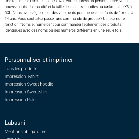
Une fois que le t-shirt est conçu avec votre impression personnalisée, vous
pouvez choisir la quantité et la taille des t-shirts, hoodies ou tanktops de XS à
5XL. Nous avons également des vêtements pour bébés et enfants de 1 mois à
14 ans. Vous souhaitez passer une commande de groupe ? Utilisez notre
fonction "Noms et numéros" pour commander facilement des produits
identiques avec des noms ou des numéros différents en une seule fois.
Personnaliser et imprimer
Tous les produits
Impression T-shirt
Impression Sweat
hoodie
Impression Sweatshirt
Impression Polo
Labasni
Mentions obligatoires