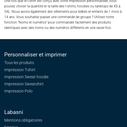
Une fois que le t-shirt est conçu avec votre impression personnalisée, vous
pouvez choisir la quantité et la taille des t-shirts, hoodies ou tanktops de XS à
5XL. Nous avons également des vêtements pour bébés et enfants de 1 mois à
14 ans. Vous souhaitez passer une commande de groupe ? Utilisez notre
fonction "Noms et numéros" pour commander facilement des produits
identiques avec des noms ou des numéros différents en une seule fois.
Personnaliser et imprimer
Tous les produits
Impression T-shirt
Impression Sweat
hoodie
Impression Sweatshirt
Impression Polo
Labasni
Mentions obligatoires