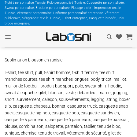
Passer
T-shirt personnalisé Tunisie, Polo personnalisé Tunisie, Casquette personnalisée,
Sweat personnalisé, Broderie personnalisée, Flocage t-shirt, Impression textile
au
Tunisie, Vêtement personnalisé, Uniforme personnalisé entreprise, Vêtement
contenu
publicitaire, Sérigraphie textile Tunisie, T-shirt entreprise, Casquette brodée, Polo
brodé entreprise,
Sublimation blouson en tunisie
T-shirt, tee shirt, pull, t-shirt homme, t-shirt femme, tee shirt
manches courtes, tee shirt manches longues, body, tricot, maillot,
maillot de football, produit bac sport, polo, sweat-shirt, hoodie,
sweat à capuche, gilet, blouson, veste, débardeur, marcel, jogging,
short, survêtement, caleçon, sous-vêtements, legging, string, boxer,
slip, casquette, chapeau, bonnet, casquette truck, casquette snap
back, casquette hip-hop, casquette bob, casquette sandwich,
casquette 5 panneaux, casquette 6 panneaux, casquette baseball,
blouse, combinaison, salopette, pantalon, tablier, tenu de bloc,
tunique, chemise, tenu de travail, vêtement de sécurité, gilet de