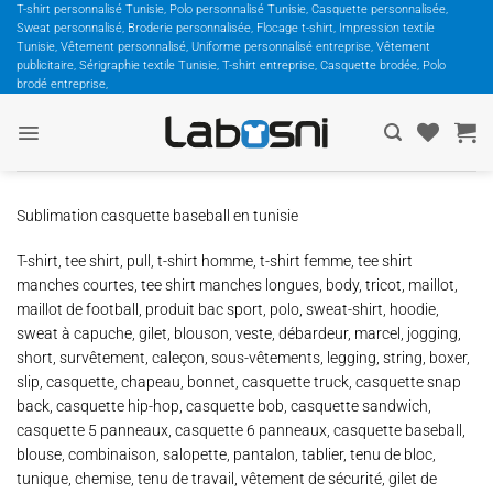
Passer
T-shirt personnalisé Tunisie, Polo personnalisé Tunisie, Casquette personnalisée,
Sweat personnalisé, Broderie personnalisée, Flocage t-shirt, Impression textile
au
Tunisie, Vêtement personnalisé, Uniforme personnalisé entreprise, Vêtement
contenu
publicitaire, Sérigraphie textile Tunisie, T-shirt entreprise, Casquette brodée, Polo
brodé entreprise,
Sublimation casquette baseball en tunisie
T-shirt, tee shirt, pull, t-shirt homme, t-shirt femme, tee shirt
manches courtes, tee shirt manches longues, body, tricot, maillot,
maillot de football, produit bac sport, polo, sweat-shirt, hoodie,
sweat à capuche, gilet, blouson, veste, débardeur, marcel, jogging,
short, survêtement, caleçon, sous-vêtements, legging, string, boxer,
slip, casquette, chapeau, bonnet, casquette truck, casquette snap
back, casquette hip-hop, casquette bob, casquette sandwich,
casquette 5 panneaux, casquette 6 panneaux, casquette baseball,
blouse, combinaison, salopette, pantalon, tablier, tenu de bloc,
tunique, chemise, tenu de travail, vêtement de sécurité, gilet de