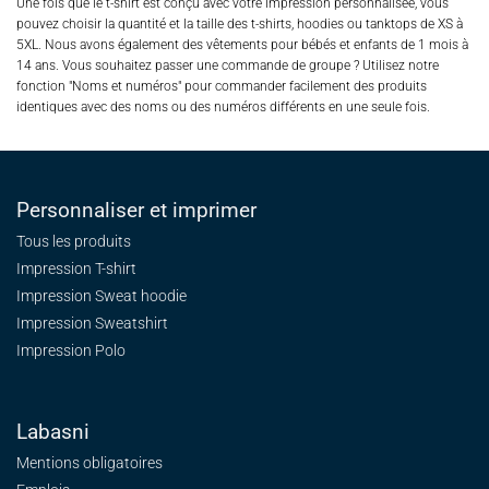
Une fois que le t-shirt est conçu avec votre impression personnalisée, vous
pouvez choisir la quantité et la taille des t-shirts, hoodies ou tanktops de XS à
5XL. Nous avons également des vêtements pour bébés et enfants de 1 mois à
14 ans. Vous souhaitez passer une commande de groupe ? Utilisez notre
fonction "Noms et numéros" pour commander facilement des produits
identiques avec des noms ou des numéros différents en une seule fois.
Personnaliser et imprimer
Tous les produits
Impression T-shirt
Impression Sweat
hoodie
Impression Sweatshirt
Impression Polo
Labasni
Mentions obligatoires