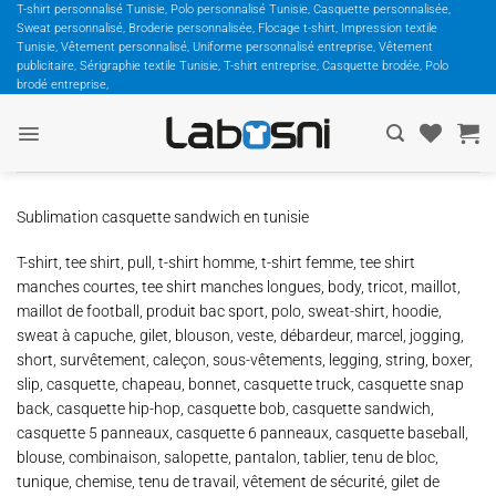
Passer
T-shirt personnalisé Tunisie, Polo personnalisé Tunisie, Casquette personnalisée,
Sweat personnalisé, Broderie personnalisée, Flocage t-shirt, Impression textile
au
Tunisie, Vêtement personnalisé, Uniforme personnalisé entreprise, Vêtement
contenu
publicitaire, Sérigraphie textile Tunisie, T-shirt entreprise, Casquette brodée, Polo
brodé entreprise,
Sublimation casquette sandwich en tunisie
T-shirt, tee shirt, pull, t-shirt homme, t-shirt femme, tee shirt
manches courtes, tee shirt manches longues, body, tricot, maillot,
maillot de football, produit bac sport, polo, sweat-shirt, hoodie,
sweat à capuche, gilet, blouson, veste, débardeur, marcel, jogging,
short, survêtement, caleçon, sous-vêtements, legging, string, boxer,
slip, casquette, chapeau, bonnet, casquette truck, casquette snap
back, casquette hip-hop, casquette bob, casquette sandwich,
casquette 5 panneaux, casquette 6 panneaux, casquette baseball,
blouse, combinaison, salopette, pantalon, tablier, tenu de bloc,
tunique, chemise, tenu de travail, vêtement de sécurité, gilet de