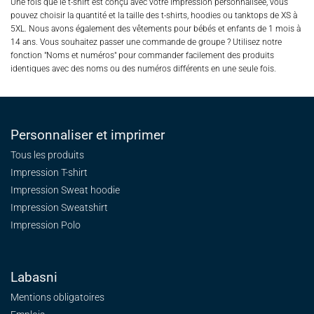
Une fois que le t-shirt est conçu avec votre impression personnalisée, vous
pouvez choisir la quantité et la taille des t-shirts, hoodies ou tanktops de XS à
5XL. Nous avons également des vêtements pour bébés et enfants de 1 mois à
14 ans. Vous souhaitez passer une commande de groupe ? Utilisez notre
fonction "Noms et numéros" pour commander facilement des produits
identiques avec des noms ou des numéros différents en une seule fois.
Personnaliser et imprimer
Tous les produits
Impression T-shirt
Impression Sweat
hoodie
Impression Sweatshirt
Impression Polo
Labasni
Mentions obligatoires