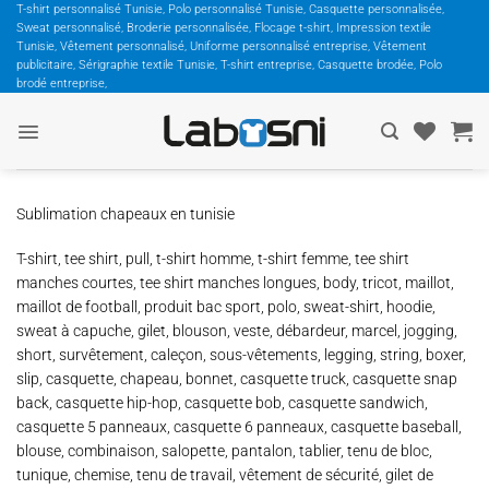
Passer
T-shirt personnalisé Tunisie, Polo personnalisé Tunisie, Casquette personnalisée,
Sweat personnalisé, Broderie personnalisée, Flocage t-shirt, Impression textile
au
Tunisie, Vêtement personnalisé, Uniforme personnalisé entreprise, Vêtement
contenu
publicitaire, Sérigraphie textile Tunisie, T-shirt entreprise, Casquette brodée, Polo
brodé entreprise,
Sublimation chapeaux en tunisie
T-shirt, tee shirt, pull, t-shirt homme, t-shirt femme, tee shirt
manches courtes, tee shirt manches longues, body, tricot, maillot,
maillot de football, produit bac sport, polo, sweat-shirt, hoodie,
sweat à capuche, gilet, blouson, veste, débardeur, marcel, jogging,
short, survêtement, caleçon, sous-vêtements, legging, string, boxer,
slip, casquette, chapeau, bonnet, casquette truck, casquette snap
back, casquette hip-hop, casquette bob, casquette sandwich,
casquette 5 panneaux, casquette 6 panneaux, casquette baseball,
blouse, combinaison, salopette, pantalon, tablier, tenu de bloc,
tunique, chemise, tenu de travail, vêtement de sécurité, gilet de