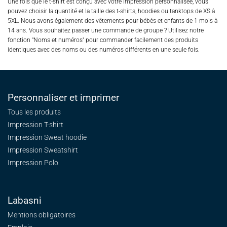
Une fois que le t-shirt est conçu avec votre impression personnalisée, vous
pouvez choisir la quantité et la taille des t-shirts, hoodies ou tanktops de XS à
5XL. Nous avons également des vêtements pour bébés et enfants de 1 mois à
14 ans. Vous souhaitez passer une commande de groupe ? Utilisez notre
fonction "Noms et numéros" pour commander facilement des produits
identiques avec des noms ou des numéros différents en une seule fois.
Personnaliser et imprimer
Tous les produits
Impression T-shirt
Impression Sweat
hoodie
Impression Sweatshirt
Impression Polo
Labasni
Mentions obligatoires