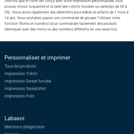
Une fois que le t-shirt est conçu avec votre impression personnalisée, vous
pouvez choisir la quantité et la taille des t-shirts, hoodies ou tanktops de XS à
5XL. Nous avons également des vêtements pour bébés et enfants de 1 mois à
14 ans. Vous souhaitez passer une commande de groupe ? Utilisez notre
fonction "Noms et numéros" pour commander facilement des produits
identiques avec des noms ou des numéros différents en une seule fois.
Personnaliser et imprimer
Tous les produits
Impression T-shirt
Impression Sweat
hoodie
Impression Sweatshirt
Impression Polo
Labasni
Mentions obligatoires