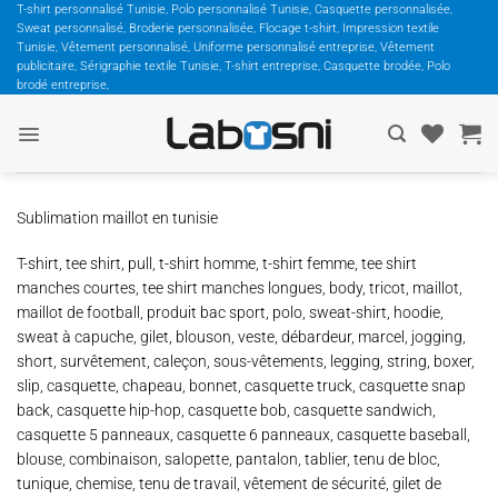
Passer
T-shirt personnalisé Tunisie, Polo personnalisé Tunisie, Casquette personnalisée,
Sweat personnalisé, Broderie personnalisée, Flocage t-shirt, Impression textile
au
Tunisie, Vêtement personnalisé, Uniforme personnalisé entreprise, Vêtement
contenu
publicitaire, Sérigraphie textile Tunisie, T-shirt entreprise, Casquette brodée, Polo
brodé entreprise,
Sublimation maillot en tunisie
T-shirt, tee shirt, pull, t-shirt homme, t-shirt femme, tee shirt
manches courtes, tee shirt manches longues, body, tricot, maillot,
maillot de football, produit bac sport, polo, sweat-shirt, hoodie,
sweat à capuche, gilet, blouson, veste, débardeur, marcel, jogging,
short, survêtement, caleçon, sous-vêtements, legging, string, boxer,
slip, casquette, chapeau, bonnet, casquette truck, casquette snap
back, casquette hip-hop, casquette bob, casquette sandwich,
casquette 5 panneaux, casquette 6 panneaux, casquette baseball,
blouse, combinaison, salopette, pantalon, tablier, tenu de bloc,
tunique, chemise, tenu de travail, vêtement de sécurité, gilet de