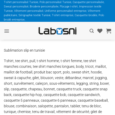
Passer
T-shirt personnalisé Tunisie, Polo personnalisé Tunisie, Casquette personnalisée,
Sweat personnalisé, Broderie personnalisée, Flocage t-shirt, Impression textile
au
Tunisie, Vêtement personnalisé, Uniforme personnalisé entreprise, Vêtement
contenu
publicitaire, Sérigraphie textile Tunisie, T-shirt entreprise, Casquette brodée, Polo
brodé entreprise,
Sublimation slip en tunisie
T-shirt, tee shirt, pull, t-shirt homme, t-shirt femme, tee shirt
manches courtes, tee shirt manches longues, body, tricot, maillot,
maillot de football, produit bac sport, polo, sweat-shirt, hoodie,
sweat à capuche, gilet, blouson, veste, débardeur, marcel, jogging,
short, survêtement, caleçon, sous-vêtements, legging, string, boxer,
slip, casquette, chapeau, bonnet, casquette truck, casquette snap
back, casquette hip-hop, casquette bob, casquette sandwich,
casquette 5 panneaux, casquette 6 panneaux, casquette baseball,
blouse, combinaison, salopette, pantalon, tablier, tenu de bloc,
tunique, chemise, tenu de travail, vêtement de sécurité, gilet de