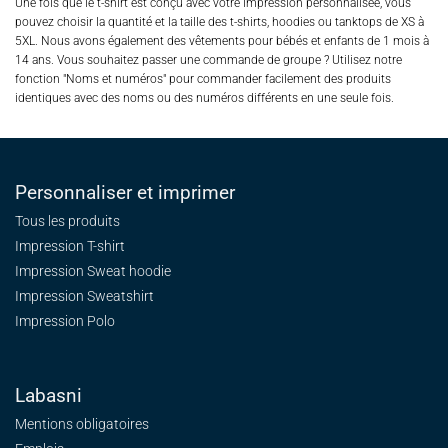
Une fois que le t-shirt est conçu avec votre impression personnalisée, vous
pouvez choisir la quantité et la taille des t-shirts, hoodies ou tanktops de XS à
5XL. Nous avons également des vêtements pour bébés et enfants de 1 mois à
14 ans. Vous souhaitez passer une commande de groupe ? Utilisez notre
fonction "Noms et numéros" pour commander facilement des produits
identiques avec des noms ou des numéros différents en une seule fois.
Personnaliser et imprimer
Tous les produits
Impression T-shirt
Impression Sweat
hoodie
Impression Sweatshirt
Impression Polo
Labasni
Mentions obligatoires