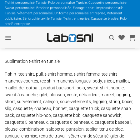
Passer
T-shirt personnalisé Tunisie, Polo personnalisé Tunisie, Casquette personnalisée,
Sweat personnalisé, Broderie personnalisée, Flocage t-shirt, Impression textile
au
Tunisie, Vêtement personnalisé, Uniforme personnalisé entreprise, Vêtement
contenu
publicitaire, Sérigraphie textile Tunisie, T-shirt entreprise, Casquette brodée, Polo
brodé entreprise,
Sublimation t-shirt en tunisie
T-shirt, tee shirt, pull, t-shirt homme, t-shirt femme, tee shirt
manches courtes, tee shirt manches longues, body, tricot, maillot,
maillot de football, produit bac sport, polo, sweat-shirt, hoodie,
sweat à capuche, gilet, blouson, veste, débardeur, marcel, jogging,
short, survêtement, caleçon, sous-vêtements, legging, string, boxer,
slip, casquette, chapeau, bonnet, casquette truck, casquette snap
back, casquette hip-hop, casquette bob, casquette sandwich,
casquette 5 panneaux, casquette 6 panneaux, casquette baseball,
blouse, combinaison, salopette, pantalon, tablier, tenu de bloc,
tunique, chemise, tenu de travail, vêtement de sécurité, gilet de