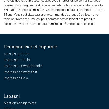
Une fois que le t-shirt est conçu avec votre impression personnalisée, vous
pouvez choisir la quantité et la taille des t-shirts, hoodies ou tanktops de XS à
5XL. Nous avons également des vêtements pour bébés et enfants de 1 mois à
14 ans. Vous souhaitez passer une commande de groupe ? Utilisez notre
fonction "Noms et numéros" pour commander facilement des produits
identiques avec des noms ou des numéros différents en une seule fois.
Personnaliser et imprimer
Tous les produits
Impression T-shirt
Impression Sweat
hoodie
Impression Sweatshirt
Impression Polo
Labasni
Mentions obligatoires