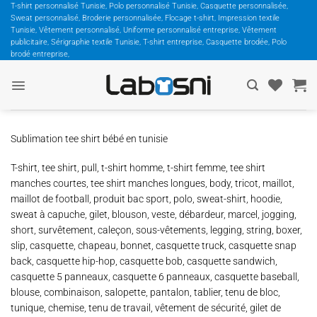
Passer
T-shirt personnalisé Tunisie, Polo personnalisé Tunisie, Casquette personnalisée,
Sweat personnalisé, Broderie personnalisée, Flocage t-shirt, Impression textile
au
Tunisie, Vêtement personnalisé, Uniforme personnalisé entreprise, Vêtement
contenu
publicitaire, Sérigraphie textile Tunisie, T-shirt entreprise, Casquette brodée, Polo
brodé entreprise,
Sublimation tee shirt bébé en tunisie
T-shirt, tee shirt, pull, t-shirt homme, t-shirt femme, tee shirt
manches courtes, tee shirt manches longues, body, tricot, maillot,
maillot de football, produit bac sport, polo, sweat-shirt, hoodie,
sweat à capuche, gilet, blouson, veste, débardeur, marcel, jogging,
short, survêtement, caleçon, sous-vêtements, legging, string, boxer,
slip, casquette, chapeau, bonnet, casquette truck, casquette snap
back, casquette hip-hop, casquette bob, casquette sandwich,
casquette 5 panneaux, casquette 6 panneaux, casquette baseball,
blouse, combinaison, salopette, pantalon, tablier, tenu de bloc,
tunique, chemise, tenu de travail, vêtement de sécurité, gilet de