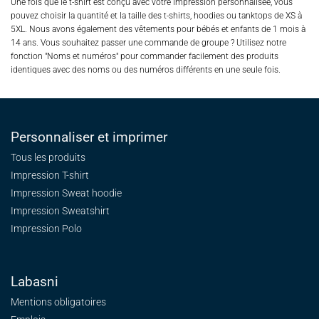
Une fois que le t-shirt est conçu avec votre impression personnalisée, vous
pouvez choisir la quantité et la taille des t-shirts, hoodies ou tanktops de XS à
5XL. Nous avons également des vêtements pour bébés et enfants de 1 mois à
14 ans. Vous souhaitez passer une commande de groupe ? Utilisez notre
fonction "Noms et numéros" pour commander facilement des produits
identiques avec des noms ou des numéros différents en une seule fois.
Personnaliser et imprimer
Tous les produits
Impression T-shirt
Impression Sweat
hoodie
Impression Sweatshirt
Impression Polo
Labasni
Mentions obligatoires