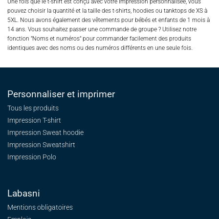
Une fois que le t-shirt est conçu avec votre impression personnalisée, vous
pouvez choisir la quantité et la taille des t-shirts, hoodies ou tanktops de XS à
5XL. Nous avons également des vêtements pour bébés et enfants de 1 mois à
14 ans. Vous souhaitez passer une commande de groupe ? Utilisez notre
fonction "Noms et numéros" pour commander facilement des produits
identiques avec des noms ou des numéros différents en une seule fois.
Personnaliser et imprimer
Tous les produits
Impression T-shirt
Impression Sweat
hoodie
Impression Sweatshirt
Impression Polo
Labasni
Mentions obligatoires