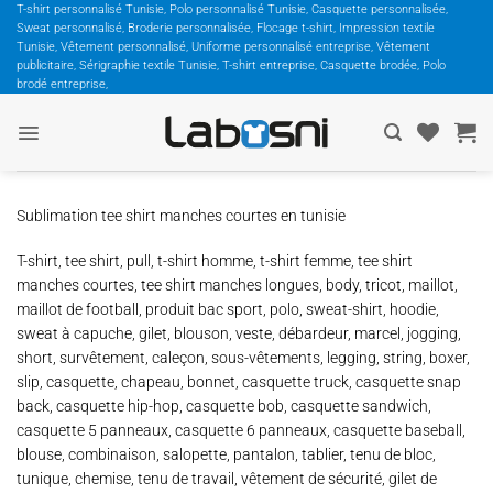
Passer
T-shirt personnalisé Tunisie, Polo personnalisé Tunisie, Casquette personnalisée,
Sweat personnalisé, Broderie personnalisée, Flocage t-shirt, Impression textile
au
Tunisie, Vêtement personnalisé, Uniforme personnalisé entreprise, Vêtement
contenu
publicitaire, Sérigraphie textile Tunisie, T-shirt entreprise, Casquette brodée, Polo
brodé entreprise,
Sublimation tee shirt manches courtes en tunisie
T-shirt, tee shirt, pull, t-shirt homme, t-shirt femme, tee shirt
manches courtes, tee shirt manches longues, body, tricot, maillot,
maillot de football, produit bac sport, polo, sweat-shirt, hoodie,
sweat à capuche, gilet, blouson, veste, débardeur, marcel, jogging,
short, survêtement, caleçon, sous-vêtements, legging, string, boxer,
slip, casquette, chapeau, bonnet, casquette truck, casquette snap
back, casquette hip-hop, casquette bob, casquette sandwich,
casquette 5 panneaux, casquette 6 panneaux, casquette baseball,
blouse, combinaison, salopette, pantalon, tablier, tenu de bloc,
tunique, chemise, tenu de travail, vêtement de sécurité, gilet de