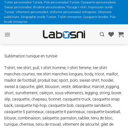
Passer
T-shirt personnalisé Tunisie, Polo personnalisé Tunisie, Casquette personnalisée,
Sweat personnalisé, Broderie personnalisée, Flocage t-shirt, Impression textile
au
Tunisie, Vêtement personnalisé, Uniforme personnalisé entreprise, Vêtement
contenu
publicitaire, Sérigraphie textile Tunisie, T-shirt entreprise, Casquette brodée, Polo
brodé entreprise,
Sublimation tunique en tunisie
T-shirt, tee shirt, pull, t-shirt homme, t-shirt femme, tee shirt
manches courtes, tee shirt manches longues, body, tricot, maillot,
maillot de football, produit bac sport, polo, sweat-shirt, hoodie,
sweat à capuche, gilet, blouson, veste, débardeur, marcel, jogging,
short, survêtement, caleçon, sous-vêtements, legging, string, boxer,
slip, casquette, chapeau, bonnet, casquette truck, casquette snap
back, casquette hip-hop, casquette bob, casquette sandwich,
casquette 5 panneaux, casquette 6 panneaux, casquette baseball,
blouse, combinaison, salopette, pantalon, tablier, tenu de bloc,
tunique, chemise, tenu de travail, vêtement de sécurité, gilet de