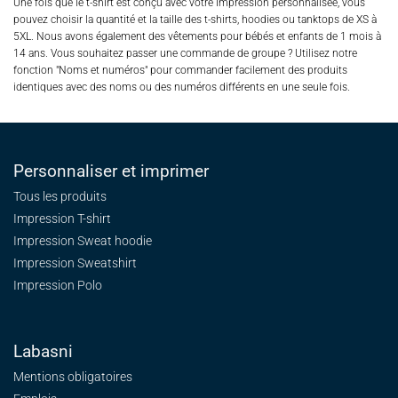
Une fois que le t-shirt est conçu avec votre impression personnalisée, vous
pouvez choisir la quantité et la taille des t-shirts, hoodies ou tanktops de XS à
5XL. Nous avons également des vêtements pour bébés et enfants de 1 mois à
14 ans. Vous souhaitez passer une commande de groupe ? Utilisez notre
fonction "Noms et numéros" pour commander facilement des produits
identiques avec des noms ou des numéros différents en une seule fois.
Personnaliser et imprimer
Tous les produits
Impression T-shirt
Impression Sweat
hoodie
Impression Sweatshirt
Impression Polo
Labasni
Mentions obligatoires