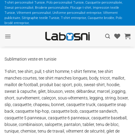
Passer
T-shirt personnalisé Tunisie, Polo personnalisé Tunisie, Casquette personnalisée,
Sweat personnalisé, Broderie personnalisée, Flocage t-shirt, Impression textile
au
Tunisie, Vêtement personnalisé, Uniforme personnalisé entreprise, Vêtement
contenu
publicitaire, Sérigraphie textile Tunisie, T-shirt entreprise, Casquette brodée, Polo
brodé entreprise,
Sublimation veste en tunisie
T-shirt, tee shirt, pull, t-shirt homme, t-shirt femme, tee shirt
manches courtes, tee shirt manches longues, body, tricot, maillot,
maillot de football, produit bac sport, polo, sweat-shirt, hoodie,
sweat à capuche, gilet, blouson, veste, débardeur, marcel, jogging,
short, survêtement, caleçon, sous-vêtements, legging, string, boxer,
slip, casquette, chapeau, bonnet, casquette truck, casquette snap
back, casquette hip-hop, casquette bob, casquette sandwich,
casquette 5 panneaux, casquette 6 panneaux, casquette baseball,
blouse, combinaison, salopette, pantalon, tablier, tenu de bloc,
tunique, chemise, tenu de travail, vêtement de sécurité, gilet de