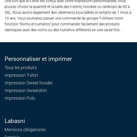
Une fois que le t-shirt est conçu avec votre impression personnalisée, vous
pouvez choisir la quantité et la taille des t-shirts, hoodies ou tanktops de XS à
5XL. Nous avons également des vêtements pour bébés et enfants de 1 mois à
14 ans. Vous souhaitez passer une commande de groupe ? Utilisez notre
fonction "Noms et numéros" pour commander facilement des produits
identiques avec des noms ou des numéros différents en une seule fois.
Personnaliser et imprimer
Tous les produits
Impression T-shirt
Impression Sweat
hoodie
Impression Sweatshirt
Impression Polo
Labasni
Mentions obligatoires