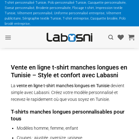
Passer
T-shirt personnalisé Tunisie, Polo personnalisé Tunisie, Casquette personnalisée,
Sweat personnalisé, Broderie personnalisée, Flocage t-shirt, Impression textile
au
Tunisie, Vêtement personnalisé, Uniforme personnalisé entreprise, Vêtement
contenu
publicitaire, Sérigraphie textile Tunisie, T-shirt entreprise, Casquette brodée, Polo
brodé entreprise,
Vente en ligne t-shirt manches longues en
Tunisie – Style et confort avec Labasni
La
vente en ligne t-shirt manches longues en Tunisie
devient
simple avec Labasni. Créez votre modèle personnalisé et
recevez-le rapidement où que vous soyez en Tunisie.
T-shirts manches longues personnalisables pour
tous
Modèles homme, femme, enfant
Coupes : ajustée, oversize, unisexe