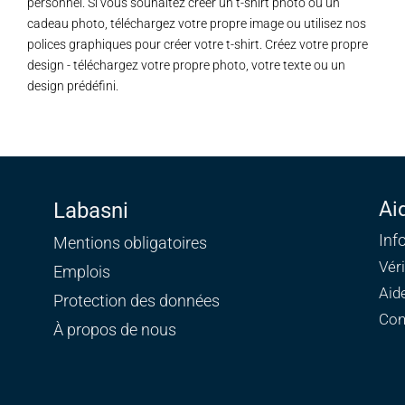
personnel. Si vous souhaitez créer un t-shirt photo ou un
cadeau photo, téléchargez votre propre image ou utilisez nos
polices graphiques pour créer votre t-shirt. Créez votre propre
design - téléchargez votre propre photo, votre texte ou un
design prédéfini.
Ai
Labasni
Inf
Mentions obligatoires
Vér
Emplois
Aid
Protection des données
Con
À propos de nous