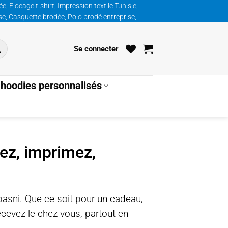
, Flocage t-shirt, Impression textile Tunisie,
ise, Casquette brodée, Polo brodé entreprise,
Se connecter
hoodies personnalisés
éez, imprimez,
basni. Que ce soit pour un cadeau,
ecevez-le chez vous, partout en