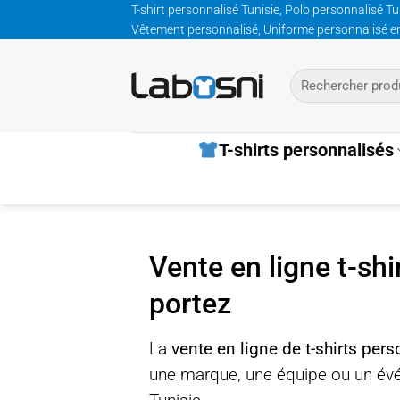
Passer
T-shirt personnalisé Tunisie, Polo personnalisé Tu
Vêtement personnalisé, Uniforme personnalisé entre
au
contenu
Recherche
pour :
T-shirts personnalisés
Vente en ligne t-sh
portez
La
vente en ligne de t-shirts per
une marque, une équipe ou un évén