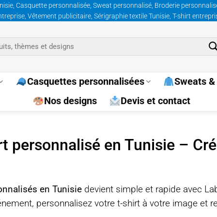
nisie, Casquette personnalisée, Sweat personnalisé, Broderie personnalisée
prise, Vêtement publicitaire, Sérigraphie textile Tunisie, T-shirt entrepr
Casquettes personnalisées
Sweats & 
Nos designs
Devis et contact
irt personnalisé en Tunisie – Cr
sonnalisés en Tunisie
devient simple et rapide avec La
ement, personnalisez votre t-shirt à votre image et r