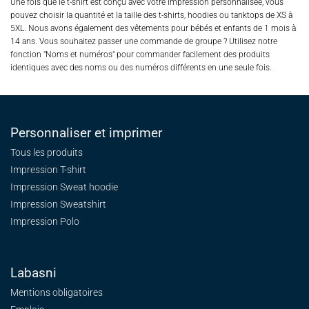
Une fois que le t-shirt est conçu avec votre impression personnalisée, vous
pouvez choisir la quantité et la taille des t-shirts, hoodies ou tanktops de XS à
5XL. Nous avons également des vêtements pour bébés et enfants de 1 mois à
14 ans. Vous souhaitez passer une commande de groupe ? Utilisez notre
fonction "Noms et numéros" pour commander facilement des produits
identiques avec des noms ou des numéros différents en une seule fois.
Personnaliser et imprimer
Tous les produits
Impression T-shirt
Impression Sweat
hoodie
Impression Sweatshirt
Impression Polo
Labasni
Mentions obligatoires