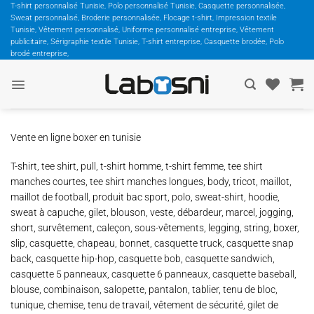
Passer
T-shirt personnalisé Tunisie, Polo personnalisé Tunisie, Casquette personnalisée,
Sweat personnalisé, Broderie personnalisée, Flocage t-shirt, Impression textile
au
Tunisie, Vêtement personnalisé, Uniforme personnalisé entreprise, Vêtement
contenu
publicitaire, Sérigraphie textile Tunisie, T-shirt entreprise, Casquette brodée, Polo
brodé entreprise,
Vente en ligne boxer en tunisie
T-shirt, tee shirt, pull, t-shirt homme, t-shirt femme, tee shirt
manches courtes, tee shirt manches longues, body, tricot, maillot,
maillot de football, produit bac sport, polo, sweat-shirt, hoodie,
sweat à capuche, gilet, blouson, veste, débardeur, marcel, jogging,
short, survêtement, caleçon, sous-vêtements, legging, string, boxer,
slip, casquette, chapeau, bonnet, casquette truck, casquette snap
back, casquette hip-hop, casquette bob, casquette sandwich,
casquette 5 panneaux, casquette 6 panneaux, casquette baseball,
blouse, combinaison, salopette, pantalon, tablier, tenu de bloc,
tunique, chemise, tenu de travail, vêtement de sécurité, gilet de