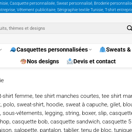
nisie, Casquette personnalisée, Sweat personnalisé, Broderie personnalisée
prise, Vêtement publicitaire, Sérigraphie textile Tunisie, T-shirt entrepr
Casquettes personnalisées
Sweats & 
Nos designs
Devis et contact
ie
e, t-shirt femme, tee shirt manches courtes, tee shirt ma
t, polo, sweat-shirt, hoodie, sweat à capuche, gilet, bl
, sous-vêtements, legging, string, boxer, slip, casquet
-hop, casquette bob, casquette sandwich, casquette 
on, salopette, pantalon, tablier, tenu de bloc, tunique