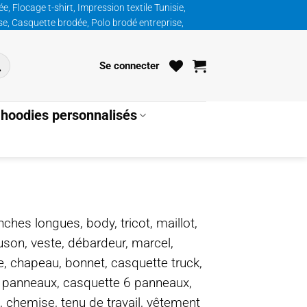
, Flocage t-shirt, Impression textile Tunisie,
ise, Casquette brodée, Polo brodé entreprise,
Se connecter
hoodies personnalisés
nches longues, body, tricot, maillot,
ouson, veste, débardeur, marcel,
te, chapeau, bonnet, casquette truck,
5 panneaux, casquette 6 panneaux,
, chemise, tenu de travail, vêtement