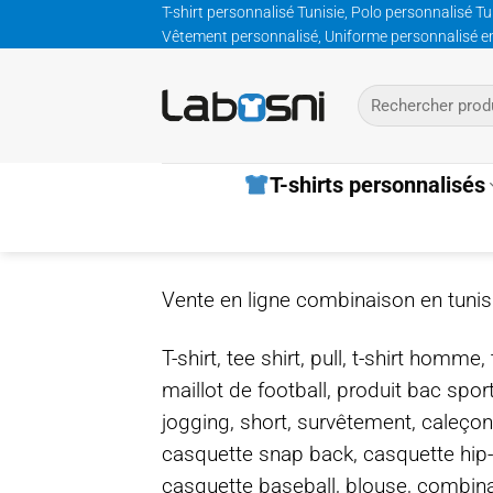
Passer
T-shirt personnalisé Tunisie, Polo personnalisé Tu
Vêtement personnalisé, Uniforme personnalisé entre
au
contenu
Recherche
pour :
T-shirts personnalisés
Vente en ligne combinaison en tunis
T-shirt, tee shirt, pull, t-shirt homm
maillot de football, produit bac spor
jogging, short, survêtement, caleçon
casquette snap back, casquette hip
casquette baseball, blouse, combinais