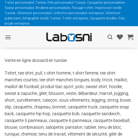
Passer
T-shirt personnalisé Tunisie, Polo personnalisé Tunisie, Casquette personnalisée,
Sweat personnalisé, Broderie personnalisée, Flocage t-shirt, Impression textile
au
Tunisie, Vêtement personnalisé, Uniforme personnalisé entreprise, Vêtement
contenu
publicitaire, Sérigraphie textile Tunisie, T-shirt entreprise, Casquette brodée, Polo
brodé entreprise,
Vente en ligne dossard en tunisie
T-shirt, tee shirt, pull, t-shirt homme, t-shirt femme, tee shirt
manches courtes, tee shirt manches longues, body, tricot, maillot,
maillot de football, produit bac sport, polo, sweat-shirt, hoodie,
sweat à capuche, gilet, blouson, veste, débardeur, marcel, jogging,
short, survêtement, caleçon, sous-vêtements, legging, string, boxer,
slip, casquette, chapeau, bonnet, casquette truck, casquette snap
back, casquette hip-hop, casquette bob, casquette sandwich,
casquette 5 panneaux, casquette 6 panneaux, casquette baseball,
blouse, combinaison, salopette, pantalon, tablier, tenu de bloc,
tunique, chemise, tenu de travail, vêtement de sécurité, gilet de