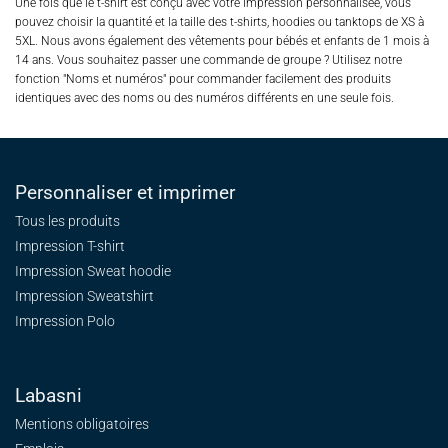
Une fois que le t-shirt est conçu avec votre impression personnalisée, vous
pouvez choisir la quantité et la taille des t-shirts, hoodies ou tanktops de XS à
5XL. Nous avons également des vêtements pour bébés et enfants de 1 mois à
14 ans. Vous souhaitez passer une commande de groupe ? Utilisez notre
fonction "Noms et numéros" pour commander facilement des produits
identiques avec des noms ou des numéros différents en une seule fois.
Personnaliser et imprimer
Tous les produits
Impression T-shirt
Impression Sweat
hoodie
Impression Sweatshirt
Impression Polo
Labasni
Mentions obligatoires