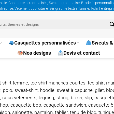
nisie, Casquette personnalisée, Sweat personnalisé, Broderie personnalisée
prise, Vêtement publicitaire, Sérigraphie textile Tunisie, T-shirt entrepr
Casquettes personnalisées
Sweats & 
Nos designs
Devis et contact
e, t-shirt femme, tee shirt manches courtes, tee shirt ma
t, polo, sweat-shirt, hoodie, sweat à capuche, gilet, bl
, sous-vêtements, legging, string, boxer, slip, casquet
-hop, casquette bob, casquette sandwich, casquette 
on, salopette, pantalon, tablier, tenu de bloc, tunique