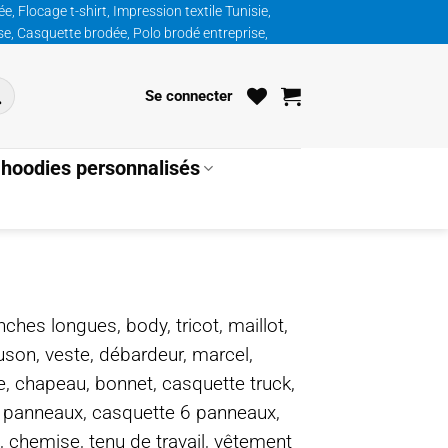
, Flocage t-shirt, Impression textile Tunisie,
ise, Casquette brodée, Polo brodé entreprise,
Se connecter
hoodies personnalisés
nches longues, body, tricot, maillot,
ouson, veste, débardeur, marcel,
te, chapeau, bonnet, casquette truck,
5 panneaux, casquette 6 panneaux,
, chemise, tenu de travail, vêtement