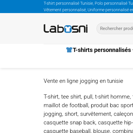
Passer
T-shirt personnalisé Tunisie, Polo personnalisé Tu
Vêtement personnalisé, Uniforme personnalisé entre
au
contenu
Recherche
pour :
T-shirts personnalisés
Vente en ligne jogging en tunisie
T-shirt, tee shirt, pull, t-shirt homm
maillot de football, produit bac spor
jogging, short, survêtement, caleçon
casquette snap back, casquette hip
casquette baseball, blouse, combinais