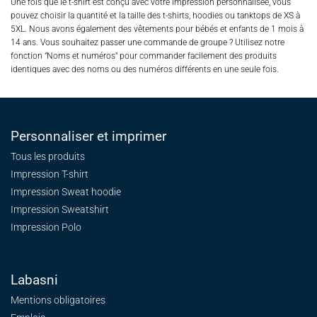
Une fois que le t-shirt est conçu avec votre impression personnalisée, vous
pouvez choisir la quantité et la taille des t-shirts, hoodies ou tanktops de XS à
5XL. Nous avons également des vêtements pour bébés et enfants de 1 mois à
14 ans. Vous souhaitez passer une commande de groupe ? Utilisez notre
fonction "Noms et numéros" pour commander facilement des produits
identiques avec des noms ou des numéros différents en une seule fois.
Personnaliser et imprimer
Tous les produits
Impression T-shirt
Impression Sweat
hoodie
Impression Sweatshirt
Impression Polo
Labasni
Mentions obligatoires