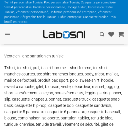
Passer
T-shirt personnalisé Tunisie, Polo personnalisé Tunisie, Casquette personnalisée,
Sweat personnalisé, Broderie personnalisée, Flocage t-shirt, Impression textile
au
Tunisie, Vêtement personnalisé, Uniforme personnalisé entreprise, Vêtement
contenu
publicitaire, Sérigraphie textile Tunisie, T-shirt entreprise, Casquette brodée, Polo
brodé entreprise,
Vente en ligne pantalon en tunisie
T-shirt, tee shirt, pull, t-shirt homme, t-shirt femme, tee shirt
manches courtes, tee shirt manches longues, body, tricot, maillot,
maillot de football, produit bac sport, polo, sweat-shirt, hoodie,
sweat à capuche, gilet, blouson, veste, débardeur, marcel, jogging,
short, survêtement, caleçon, sous-vêtements, legging, string, boxer,
slip, casquette, chapeau, bonnet, casquette truck, casquette snap
back, casquette hip-hop, casquette bob, casquette sandwich,
casquette 5 panneaux, casquette 6 panneaux, casquette baseball,
blouse, combinaison, salopette, pantalon, tablier, tenu de bloc,
tunique, chemise, tenu de travail, vêtement de sécurité, gilet de