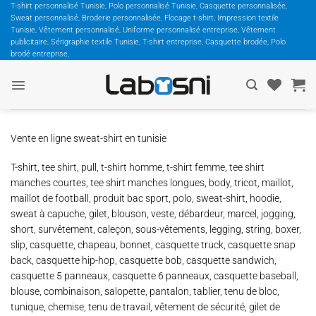
Passer
T-shirt personnalisé Tunisie, Polo personnalisé Tunisie, Casquette personnalisée,
Sweat personnalisé, Broderie personnalisée, Flocage t-shirt, Impression textile
au
Tunisie, Vêtement personnalisé, Uniforme personnalisé entreprise, Vêtement
contenu
publicitaire, Sérigraphie textile Tunisie, T-shirt entreprise, Casquette brodée, Polo
brodé entreprise,
Vente en ligne sweat-shirt en tunisie
T-shirt, tee shirt, pull, t-shirt homme, t-shirt femme, tee shirt
manches courtes, tee shirt manches longues, body, tricot, maillot,
maillot de football, produit bac sport, polo, sweat-shirt, hoodie,
sweat à capuche, gilet, blouson, veste, débardeur, marcel, jogging,
short, survêtement, caleçon, sous-vêtements, legging, string, boxer,
slip, casquette, chapeau, bonnet, casquette truck, casquette snap
back, casquette hip-hop, casquette bob, casquette sandwich,
casquette 5 panneaux, casquette 6 panneaux, casquette baseball,
blouse, combinaison, salopette, pantalon, tablier, tenu de bloc,
tunique, chemise, tenu de travail, vêtement de sécurité, gilet de