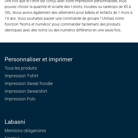
Une fois que le t-shirt est conçu avec votre impression personnalisée, vous
pouvez choisir la quantité et la taille des t-shirts, hoodies ou tanktops de XS à
5XL. Nous avons également des vêtements pour bébés et enfants de 1 mois à
14 ans. Vous souhaitez passer une commande de groupe ? Utilisez notre
fonction "Noms et numéros" pour commander facilement des produits
identiques avec des noms ou des numéros différents en une seule fois.
Personnaliser et imprimer
Tous les produits
Impression T-shirt
Impression Sweat
hoodie
Impression Sweatshirt
Impression Polo
Labasni
Mentions obligatoires