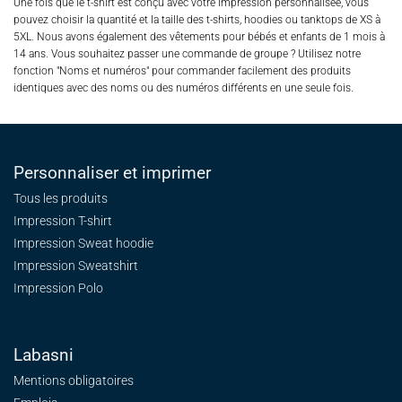
Une fois que le t-shirt est conçu avec votre impression personnalisée, vous
pouvez choisir la quantité et la taille des t-shirts, hoodies ou tanktops de XS à
5XL. Nous avons également des vêtements pour bébés et enfants de 1 mois à
14 ans. Vous souhaitez passer une commande de groupe ? Utilisez notre
fonction "Noms et numéros" pour commander facilement des produits
identiques avec des noms ou des numéros différents en une seule fois.
Personnaliser et imprimer
Tous les produits
Impression T-shirt
Impression Sweat
hoodie
Impression Sweatshirt
Impression Polo
Labasni
Mentions obligatoires