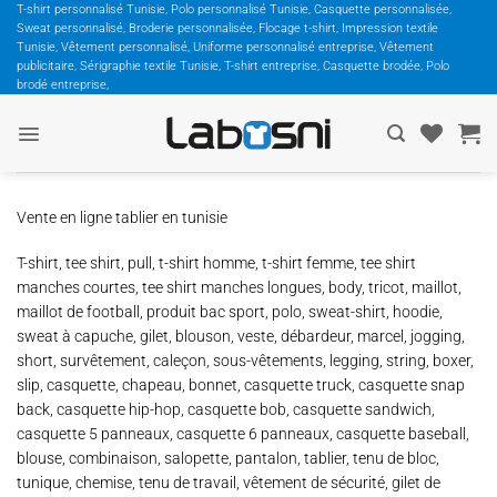
Passer
T-shirt personnalisé Tunisie, Polo personnalisé Tunisie, Casquette personnalisée,
Sweat personnalisé, Broderie personnalisée, Flocage t-shirt, Impression textile
au
Tunisie, Vêtement personnalisé, Uniforme personnalisé entreprise, Vêtement
contenu
publicitaire, Sérigraphie textile Tunisie, T-shirt entreprise, Casquette brodée, Polo
brodé entreprise,
Vente en ligne tablier en tunisie
T-shirt, tee shirt, pull, t-shirt homme, t-shirt femme, tee shirt
manches courtes, tee shirt manches longues, body, tricot, maillot,
maillot de football, produit bac sport, polo, sweat-shirt, hoodie,
sweat à capuche, gilet, blouson, veste, débardeur, marcel, jogging,
short, survêtement, caleçon, sous-vêtements, legging, string, boxer,
slip, casquette, chapeau, bonnet, casquette truck, casquette snap
back, casquette hip-hop, casquette bob, casquette sandwich,
casquette 5 panneaux, casquette 6 panneaux, casquette baseball,
blouse, combinaison, salopette, pantalon, tablier, tenu de bloc,
tunique, chemise, tenu de travail, vêtement de sécurité, gilet de