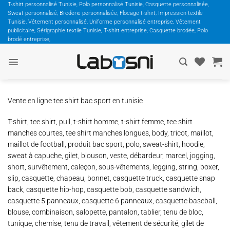
Passer
T-shirt personnalisé Tunisie, Polo personnalisé Tunisie, Casquette personnalisée,
Sweat personnalisé, Broderie personnalisée, Flocage t-shirt, Impression textile
au
Tunisie, Vêtement personnalisé, Uniforme personnalisé entreprise, Vêtement
contenu
publicitaire, Sérigraphie textile Tunisie, T-shirt entreprise, Casquette brodée, Polo
brodé entreprise,
Vente en ligne tee shirt bac sport en tunisie
T-shirt, tee shirt, pull, t-shirt homme, t-shirt femme, tee shirt
manches courtes, tee shirt manches longues, body, tricot, maillot,
maillot de football, produit bac sport, polo, sweat-shirt, hoodie,
sweat à capuche, gilet, blouson, veste, débardeur, marcel, jogging,
short, survêtement, caleçon, sous-vêtements, legging, string, boxer,
slip, casquette, chapeau, bonnet, casquette truck, casquette snap
back, casquette hip-hop, casquette bob, casquette sandwich,
casquette 5 panneaux, casquette 6 panneaux, casquette baseball,
blouse, combinaison, salopette, pantalon, tablier, tenu de bloc,
tunique, chemise, tenu de travail, vêtement de sécurité, gilet de