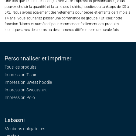
Une fois que le t-shirt est conçu avec votre impression personnalisée, vous
pouvez choisir la quantité et la taille des t-shirts, hoodies ou tanktops de XS à
5XL. Nous avons également des vêtements pour bébés et enfants de 1 mois à
14 ans. Vous souhaitez passer une commande de groupe ? Utilisez notre
fonction "Noms et numéros" pour commander facilement des produits
identiques avec des noms ou des numéros différents en une seule fois.
Personnaliser et imprimer
Tous les produits
Impression T-shirt
Impression Sweat
hoodie
Impression Sweatshirt
Impression Polo
Labasni
Mentions obligatoires