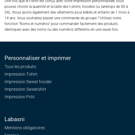
Une fois que le t-shirt est conçu avec votre impression personnalisée, vous
pouvez choisir la quantité et la taille des t-shirts, hoodies ou tanktops de XS à
5XL. Nous avons également des vêtements pour bébés et enfants de 1 mois à
14 ans. Vous souhaitez passer une commande de groupe ? Utilisez notre
fonction "Noms et numéros" pour commander facilement des produits
identiques avec des noms ou des numéros différents en une seule fois.
Personnaliser et imprimer
Tous les produits
Impression T-shirt
Impression Sweat
hoodie
Impression Sweatshirt
Impression Polo
Labasni
Mentions obligatoires