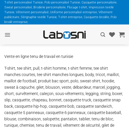
Passer
T-shirt personnalisé Tunisie, Polo personnalisé Tunisie, Casquette personnalisée,
Sweat personnalisé, Broderie personnalisée, Flocage t-shirt, Impression textile
au
Tunisie, Vêtement personnalisé, Uniforme personnalisé entreprise, Vêtement
contenu
publicitaire, Sérigraphie textile Tunisie, T-shirt entreprise, Casquette brodée, Polo
brodé entreprise,
Vente en ligne tenu de travail en tunisie
T-shirt, tee shirt, pull, t-shirt homme, t-shirt femme, tee shirt
manches courtes, tee shirt manches longues, body, tricot, maillot,
maillot de football, produit bac sport, polo, sweat-shirt, hoodie,
sweat à capuche, gilet, blouson, veste, débardeur, marcel, jogging,
short, survêtement, caleçon, sous-vêtements, legging, string, boxer,
slip, casquette, chapeau, bonnet, casquette truck, casquette snap
back, casquette hip-hop, casquette bob, casquette sandwich,
casquette 5 panneaux, casquette 6 panneaux, casquette baseball,
blouse, combinaison, salopette, pantalon, tablier, tenu de bloc,
tunique, chemise, tenu de travail, vêtement de sécurité, gilet de