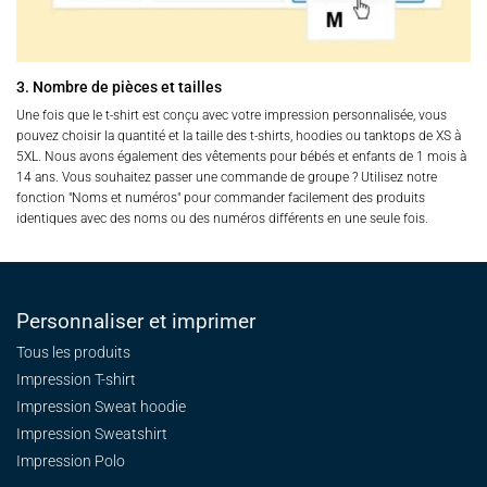
3. Nombre de pièces et tailles
Une fois que le t-shirt est conçu avec votre impression personnalisée, vous
pouvez choisir la quantité et la taille des t-shirts, hoodies ou tanktops de XS à
5XL. Nous avons également des vêtements pour bébés et enfants de 1 mois à
14 ans. Vous souhaitez passer une commande de groupe ? Utilisez notre
fonction "Noms et numéros" pour commander facilement des produits
identiques avec des noms ou des numéros différents en une seule fois.
Personnaliser et imprimer
Tous les produits
Impression T-shirt
Impression Sweat
hoodie
Impression Sweatshirt
Impression Polo