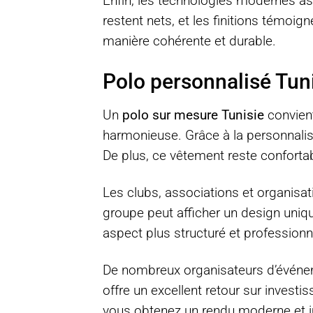
Enfin, les technologies modernes as
restent nets, et les finitions témoig
manière cohérente et durable.
Polo personnalisé Tuni
Un
polo sur mesure Tunisie
convient
harmonieuse. Grâce à la personnalisa
De plus, ce vêtement reste confortab
Les clubs, associations et organisa
groupe peut afficher un design uniqu
aspect plus structuré et profession
De nombreux organisateurs d’événemen
offre un excellent retour sur investi
vous obtenez un rendu moderne et 