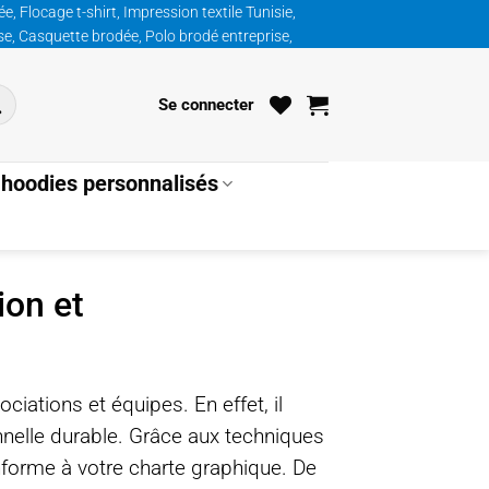
, Flocage t-shirt, Impression textile Tunisie,
ise, Casquette brodée, Polo brodé entreprise,
Se connecter
hoodies personnalisés
ion et
ciations et équipes. En effet, il
onnelle durable. Grâce aux techniques
forme à votre charte graphique. De