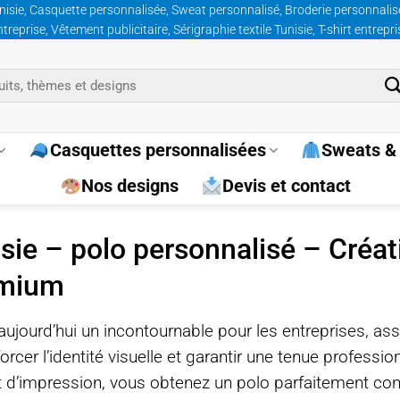
nisie, Casquette personnalisée, Sweat personnalisé, Broderie personnalisée
prise, Vêtement publicitaire, Sérigraphie textile Tunisie, T-shirt entrepr
Casquettes personnalisées
Sweats & 
Nos designs
Devis et contact
sie – polo personnalisé – Créat
emium
ujourd’hui un incontournable pour les entreprises, asso
orcer l’identité visuelle et garantir une tenue professi
 d’impression, vous obtenez un polo parfaitement con