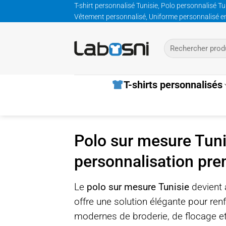
Passer
T-shirt personnalisé Tunisie, Polo personnalisé Tu
Vêtement personnalisé, Uniforme personnalisé entre
au
contenu
Recherche
pour :
T-shirts personnalisés
Polo sur mesure Tuni
personnalisation pr
Le
polo sur mesure Tunisie
devient a
offre une solution élégante pour renf
modernes de broderie, de flocage et